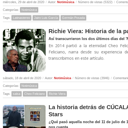
miércoles, 29 de abril de 2020
/
Autor:
Notimúsica
/
Número de vistas (5322)
/
Comenta
Categorías:
Notimúsica
Tags:
Latinastereo
Jairo Luis García
Germán Posada
Richie Viera: Historia de la 
Así transcurrieron los dos últimos días del 
En 2014 partió a la eternidad Cheo Felic
Feliciano, narra desde su experiencia 
transcribimos en este artículo.
sábado, 18 de abril de 2020
/
Autor:
Notimúsica
/
Número de vistas (3946)
/
Comentari
Categorías:
Notimúsica
Tags:
salsa
Cheo Feliciano
Richie Viera
La historia detrás de CÚCALA
Stars
¿Qué pasó aquella noche del 11 de julio de 
nos cuenta