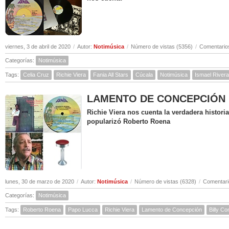
viernes, 3 de abril de 2020
/
Autor:
Notimúsica
/
Número de vistas (5356)
/
Comentarios
Categorías:
Notimúsica
Tags:
Celia Cruz
Richie Viera
Fania All Stars
Cúcala
Notimúsica
Ismael Rivera
LAMENTO DE CONCEPCIÓN ( Hi
Richie Viera nos cuenta la verdadera histor
popularizó Roberto Roena
lunes, 30 de marzo de 2020
/
Autor:
Notimúsica
/
Número de vistas (6328)
/
Comentari
Categorías:
Notimúsica
Tags:
Roberto Roena
Papo Lucca
Richie Viera
Lamento de Concepción
Billy C