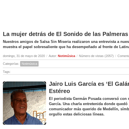
La mujer detrás de El Sonido de las Palmeras
Nuestros amigos de Salsa Sin Miseria realizaron una entrevista a nuest
muestra el papel sobresaliente que ha desempeñado al frente de Latin
domingo, 31 de mayo de 2020
/
Autor:
Notimúsica
/
Número de vistas (2057)
/
Comenta
Categorías:
Notimúsica
Tags:
Jairo Luis García es ‘El Galá
Estéreo
El periodista Germán Posada conversó con nu
García. Una charla entretenida donde quedó 
comunicador más querido de Medellín, símbo
orgullo estas deliciosas líneas.