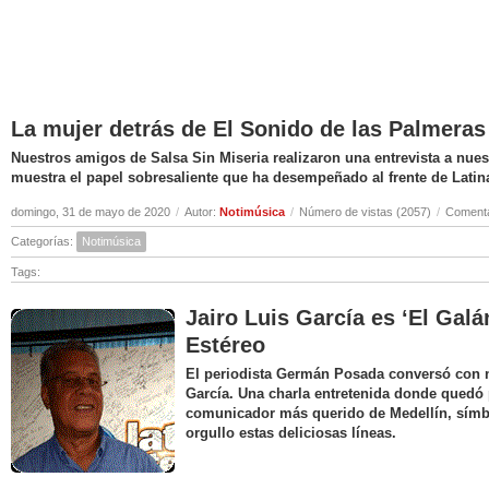
La mujer detrás de El Sonido de las Palmeras
Nuestros amigos de Salsa Sin Miseria realizaron una entrevista a nuest
muestra el papel sobresaliente que ha desempeñado al frente de Latin
domingo, 31 de mayo de 2020
/
Autor:
Notimúsica
/
Número de vistas (2057)
/
Comenta
Categorías:
Notimúsica
Tags:
Jairo Luis García es ‘El Galá
Estéreo
El periodista Germán Posada conversó con nu
García. Una charla entretenida donde quedó 
comunicador más querido de Medellín, símbo
orgullo estas deliciosas líneas.