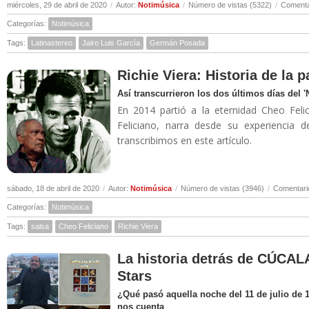
miércoles, 29 de abril de 2020
/
Autor:
Notimúsica
/
Número de vistas (5322)
/
Comenta
Categorías:
Notimúsica
Tags:
Latinastereo
Jairo Luis García
Germán Posada
Richie Viera: Historia de la 
Así transcurrieron los dos últimos días del 
En 2014 partió a la eternidad Cheo Felic
Feliciano, narra desde su experiencia 
transcribimos en este artículo.
sábado, 18 de abril de 2020
/
Autor:
Notimúsica
/
Número de vistas (3946)
/
Comentari
Categorías:
Notimúsica
Tags:
salsa
Cheo Feliciano
Richie Viera
La historia detrás de CÚCALA
Stars
¿Qué pasó aquella noche del 11 de julio de 
nos cuenta