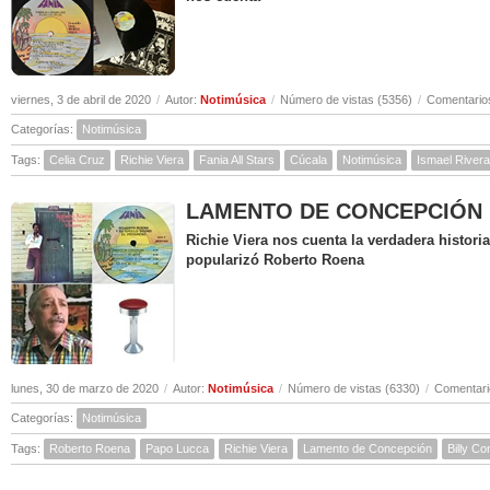
viernes, 3 de abril de 2020
/
Autor:
Notimúsica
/
Número de vistas (5356)
/
Comentarios
Categorías:
Notimúsica
Tags:
Celia Cruz
Richie Viera
Fania All Stars
Cúcala
Notimúsica
Ismael Rivera
LAMENTO DE CONCEPCIÓN ( Hi
Richie Viera nos cuenta la verdadera histor
popularizó Roberto Roena
lunes, 30 de marzo de 2020
/
Autor:
Notimúsica
/
Número de vistas (6330)
/
Comentari
Categorías:
Notimúsica
Tags:
Roberto Roena
Papo Lucca
Richie Viera
Lamento de Concepción
Billy C