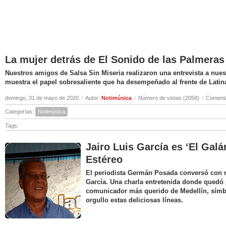
La mujer detrás de El Sonido de las Palmeras
Nuestros amigos de Salsa Sin Miseria realizaron una entrevista a nuest
muestra el papel sobresaliente que ha desempeñado al frente de Latin
domingo, 31 de mayo de 2020
/
Autor:
Notimúsica
/
Número de vistas (2058)
/
Comenta
Categorías:
Notimúsica
Tags:
Jairo Luis García es ‘El Galá
Estéreo
El periodista Germán Posada conversó con nu
García. Una charla entretenida donde quedó 
comunicador más querido de Medellín, símbo
orgullo estas deliciosas líneas.