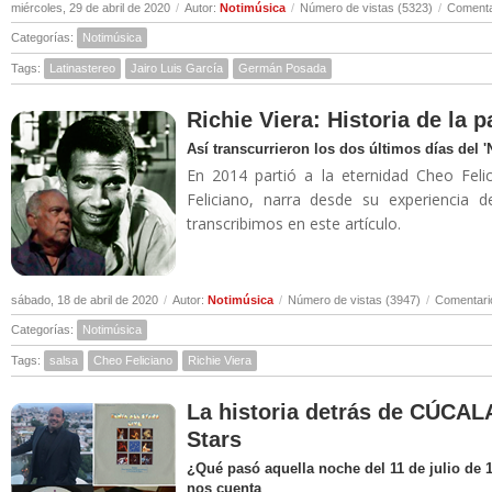
miércoles, 29 de abril de 2020
/
Autor:
Notimúsica
/
Número de vistas (5323)
/
Comenta
Categorías:
Notimúsica
Tags:
Latinastereo
Jairo Luis García
Germán Posada
Richie Viera: Historia de la 
Así transcurrieron los dos últimos días del 
En 2014 partió a la eternidad Cheo Felic
Feliciano, narra desde su experiencia 
transcribimos en este artículo.
sábado, 18 de abril de 2020
/
Autor:
Notimúsica
/
Número de vistas (3947)
/
Comentari
Categorías:
Notimúsica
Tags:
salsa
Cheo Feliciano
Richie Viera
La historia detrás de CÚCALA
Stars
¿Qué pasó aquella noche del 11 de julio de 
nos cuenta