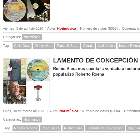
viernes, 3 de abril de 2020
/
Autor:
Notimúsica
/
Número de vistas (5357)
/
Comentarios
Categorías:
Notimúsica
Tags:
Celia Cruz
Richie Viera
Fania All Stars
Cúcala
Notimúsica
Ismael Rivera
LAMENTO DE CONCEPCIÓN ( Hi
Richie Viera nos cuenta la verdadera histor
popularizó Roberto Roena
lunes, 30 de marzo de 2020
/
Autor:
Notimúsica
/
Número de vistas (6334)
/
Comentari
Categorías:
Notimúsica
Tags:
Roberto Roena
Papo Lucca
Richie Viera
Lamento de Concepción
Billy C