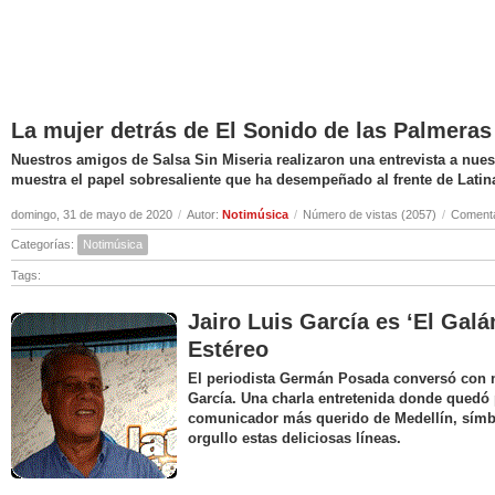
La mujer detrás de El Sonido de las Palmeras
Nuestros amigos de Salsa Sin Miseria realizaron una entrevista a nuest
muestra el papel sobresaliente que ha desempeñado al frente de Latin
domingo, 31 de mayo de 2020
/
Autor:
Notimúsica
/
Número de vistas (2057)
/
Comenta
Categorías:
Notimúsica
Tags:
Jairo Luis García es ‘El Galá
Estéreo
El periodista Germán Posada conversó con nu
García. Una charla entretenida donde quedó 
comunicador más querido de Medellín, símbo
orgullo estas deliciosas líneas.