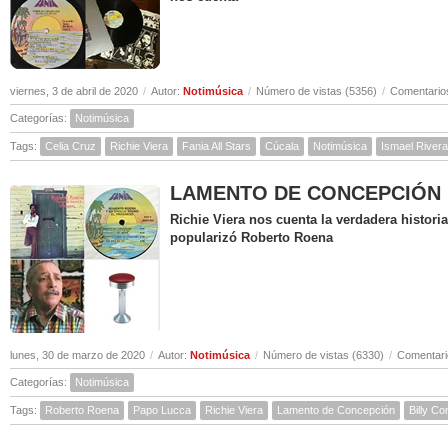
viernes, 3 de abril de 2020
/
Autor:
Notimúsica
/
Número de vistas (5356)
/
Comentarios
Categorías:
Notimúsica
Tags:
Celia Cruz
Richie Viera
Fania All Stars
Cúcala
Notimúsica
Ismael Rivera
LAMENTO DE CONCEPCIÓN ( Hi
Richie Viera nos cuenta la verdadera histor
popularizó Roberto Roena
lunes, 30 de marzo de 2020
/
Autor:
Notimúsica
/
Número de vistas (6330)
/
Comentari
Categorías:
Notimúsica
Tags:
Roberto Roena
Papo Lucca
Richie Viera
Lamento de Concepción
Billy C