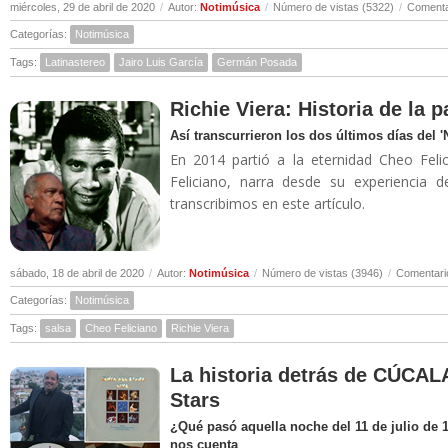
miércoles, 29 de abril de 2020
/
Autor:
Notimúsica
/
Número de vistas (5322)
/
Comenta
Categorías:
Notimúsica
Tags:
Latinastereo
Jairo Luis García
Germán Posada
Richie Viera: Historia de la 
Así transcurrieron los dos últimos días del 
En 2014 partió a la eternidad Cheo Felic
Feliciano, narra desde su experiencia 
transcribimos en este artículo.
sábado, 18 de abril de 2020
/
Autor:
Notimúsica
/
Número de vistas (3946)
/
Comentari
Categorías:
Notimúsica
Tags:
salsa
Cheo Feliciano
Richie Viera
La historia detrás de CÚCALA
Stars
¿Qué pasó aquella noche del 11 de julio de 
nos cuenta