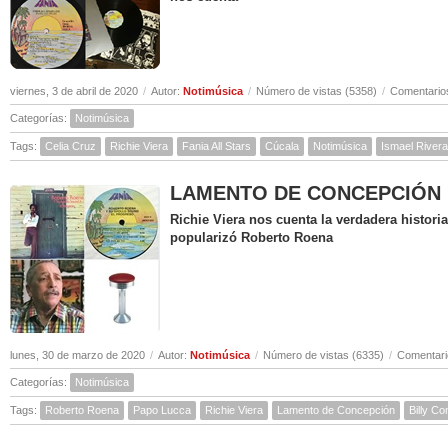
viernes, 3 de abril de 2020
/
Autor:
Notimúsica
/
Número de vistas (5358)
/
Comentarios
Categorías:
Notimúsica
Tags:
Celia Cruz
Richie Viera
Fania All Stars
Cúcala
Notimúsica
Ismael Rivera
LAMENTO DE CONCEPCIÓN ( Hi
Richie Viera nos cuenta la verdadera histor
popularizó Roberto Roena
lunes, 30 de marzo de 2020
/
Autor:
Notimúsica
/
Número de vistas (6335)
/
Comentari
Categorías:
Notimúsica
Tags:
Roberto Roena
Papo Lucca
Richie Viera
Lamento de Concepción
Billy C