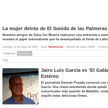
La mujer detrás de El Sonido de las Palmeras
Nuestros amigos de Salsa Sin Miseria realizaron una entrevista a nuest
muestra el papel sobresaliente que ha desempeñado al frente de Latin
domingo, 31 de mayo de 2020
/
Autor:
Notimúsica
/
Número de vistas (2059)
/
Comenta
Categorías:
Notimúsica
Tags:
Jairo Luis García es ‘El Galá
Estéreo
El periodista Germán Posada conversó con nu
García. Una charla entretenida donde quedó 
comunicador más querido de Medellín, símbo
orgullo estas deliciosas líneas.