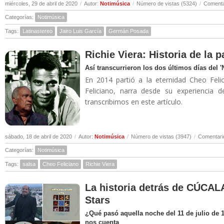
miércoles, 29 de abril de 2020
/
Autor:
Notimúsica
/
Número de vistas (5324)
/
Comenta
Categorías:
Notimúsica
Tags:
Latinastereo
Jairo Luis García
Germán Posada
Richie Viera: Historia de la 
Así transcurrieron los dos últimos días del 
En 2014 partió a la eternidad Cheo Felic
Feliciano, narra desde su experiencia 
transcribimos en este artículo.
sábado, 18 de abril de 2020
/
Autor:
Notimúsica
/
Número de vistas (3947)
/
Comentari
Categorías:
Notimúsica
Tags:
salsa
Cheo Feliciano
Richie Viera
La historia detrás de CÚCALA
Stars
¿Qué pasó aquella noche del 11 de julio de 
nos cuenta