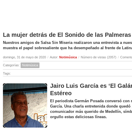
La mujer detrás de El Sonido de las Palmeras
Nuestros amigos de Salsa Sin Miseria realizaron una entrevista a nuest
muestra el papel sobresaliente que ha desempeñado al frente de Latin
domingo, 31 de mayo de 2020
/
Autor:
Notimúsica
/
Número de vistas (2057)
/
Comenta
Categorías:
Notimúsica
Tags:
Jairo Luis García es ‘El Galá
Estéreo
El periodista Germán Posada conversó con nu
García. Una charla entretenida donde quedó 
comunicador más querido de Medellín, símbo
orgullo estas deliciosas líneas.