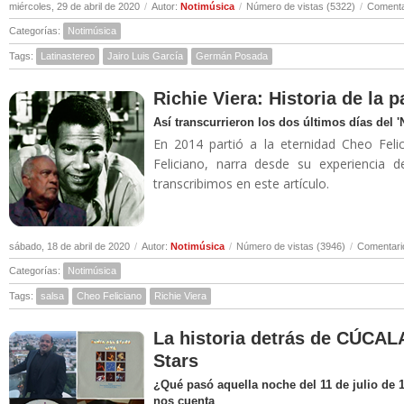
miércoles, 29 de abril de 2020
/
Autor:
Notimúsica
/
Número de vistas (5322)
/
Comenta
Categorías:
Notimúsica
Tags:
Latinastereo
Jairo Luis García
Germán Posada
Richie Viera: Historia de la 
Así transcurrieron los dos últimos días del 
En 2014 partió a la eternidad Cheo Felic
Feliciano, narra desde su experiencia 
transcribimos en este artículo.
sábado, 18 de abril de 2020
/
Autor:
Notimúsica
/
Número de vistas (3946)
/
Comentari
Categorías:
Notimúsica
Tags:
salsa
Cheo Feliciano
Richie Viera
La historia detrás de CÚCALA
Stars
¿Qué pasó aquella noche del 11 de julio de 
nos cuenta