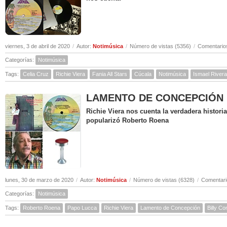
viernes, 3 de abril de 2020
/
Autor:
Notimúsica
/
Número de vistas (5356)
/
Comentarios
Categorías:
Notimúsica
Tags:
Celia Cruz
Richie Viera
Fania All Stars
Cúcala
Notimúsica
Ismael Rivera
LAMENTO DE CONCEPCIÓN ( Hi
Richie Viera nos cuenta la verdadera histor
popularizó Roberto Roena
lunes, 30 de marzo de 2020
/
Autor:
Notimúsica
/
Número de vistas (6328)
/
Comentari
Categorías:
Notimúsica
Tags:
Roberto Roena
Papo Lucca
Richie Viera
Lamento de Concepción
Billy C