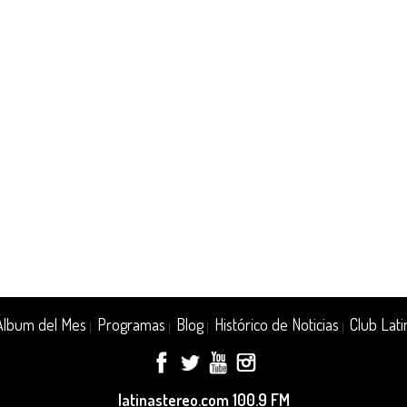
Álbum del Mes
Programas
Blog
Histórico de Noticias
Club Lati
|
|
|
|
latinastereo.com 100.9 FM