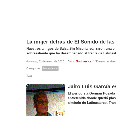
La mujer detrás de El Sonido de la
Nuestros amigos de Salsa Sin Miseria realizaron una ent
sobresaliente que ha desempeñado al frente de Latinas
domingo, 31 de mayo de 2020
/
Autor:
Notimúsica
/
Número de vista
Categorías:
Notimúsica
Tags:
Jairo Luis García e
El periodista Germán Posada c
entretenida donde quedó plas
símbolo de Latinastereo. Tran