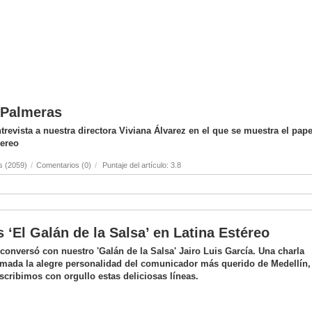
s Palmeras
revista a nuestra directora Viviana Álvarez en el que se muestra el pape
tereo
s (2059)
/
Comentarios (0)
/
Puntaje del artículo: 3.8
s ‘El Galán de la Salsa’ en Latina Estéreo
onversó con nuestro 'Galán de la Salsa' Jairo Luis García. Una charla
mada la alegre personalidad del comunicador más querido de Medellín,
scribimos con orgullo estas deliciosas líneas.