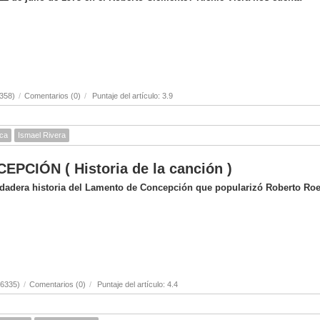
358)
/
Comentarios (0)
/
Puntaje del artículo: 3.9
ica
Ismael Rivera
CIÓN ( Historia de la canción )
erdadera historia del Lamento de Concepción que popularizó Roberto Ro
(6335)
/
Comentarios (0)
/
Puntaje del artículo: 4.4