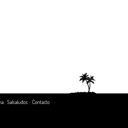
na
Salsaludos
Contacto
|
|