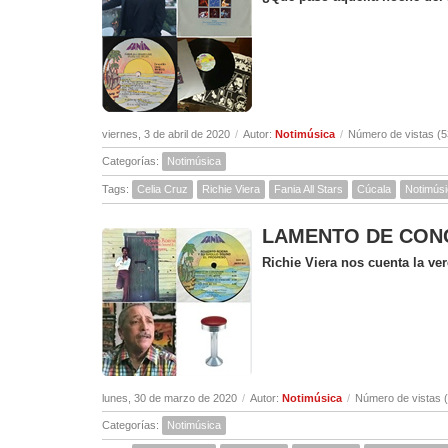
viernes, 3 de abril de 2020
/
Autor:
Notimúsica
/
Número de vistas (5
Categorías:
Notimúsica
Tags:
Celia Cruz
Richie Viera
Fania All Stars
Cúcala
Notimús
LAMENTO DE CONCEP
Richie Viera nos cuenta la v
lunes, 30 de marzo de 2020
/
Autor:
Notimúsica
/
Número de vistas 
Categorías:
Notimúsica