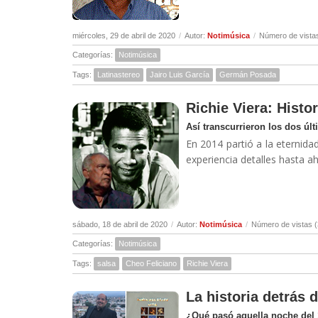
miércoles, 29 de abril de 2020
/
Autor:
Notimúsica
/
Número de vista
Categorías:
Notimúsica
Tags:
Latinastereo
Jairo Luis García
Germán Posada
Richie Viera: Histor
Así transcurrieron los dos úl
En 2014 partió a la eternidad
experiencia detalles hasta a
sábado, 18 de abril de 2020
/
Autor:
Notimúsica
/
Número de vistas 
Categorías:
Notimúsica
Tags:
salsa
Cheo Feliciano
Richie Viera
La historia detrás 
¿Qué pasó aquella noche del 1