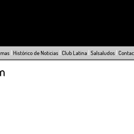
|
|
|
|
amas
Histórico de Noticias
Club Latina
Salsaludos
Contac
om