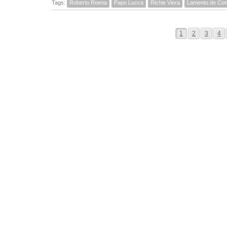
Tags:
Roberto Roena
Papo Lucca
Richie Viera
Lamento de Con
1
2
3
4