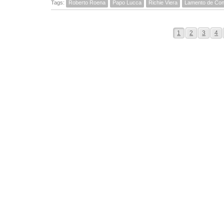
Tags:
Roberto Roena
Papo Lucca
Richie Viera
Lamento de Con
1
2
3
4