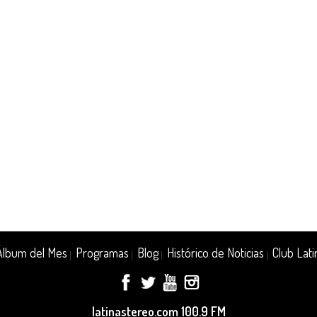
Álbum del Mes
Programas
Blog
Histórico de Noticias
Club Lati
|
|
|
|
latinastereo.com 100.9 FM