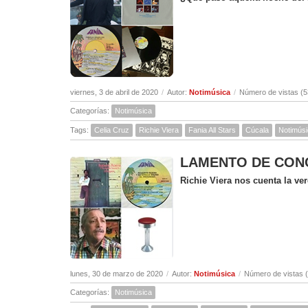
viernes, 3 de abril de 2020
/
Autor:
Notimúsica
/
Número de vistas (5
Categorías:
Notimúsica
Tags:
Celia Cruz
Richie Viera
Fania All Stars
Cúcala
Notimús
LAMENTO DE CONCEP
Richie Viera nos cuenta la v
lunes, 30 de marzo de 2020
/
Autor:
Notimúsica
/
Número de vistas 
Categorías:
Notimúsica