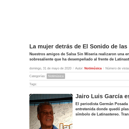
La mujer detrás de El Sonido de la
Nuestros amigos de Salsa Sin Miseria realizaron una ent
sobresaliente que ha desempeñado al frente de Latinas
domingo, 31 de mayo de 2020
/
Autor:
Notimúsica
/
Número de vista
Categorías:
Notimúsica
Tags:
Jairo Luis García e
El periodista Germán Posada c
entretenida donde quedó plas
símbolo de Latinastereo. Tran