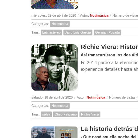
miércoles, 29 de abril de 2020
/
Autor:
Notimúsica
/
Número de vista
Categorías:
Notimúsica
Tags:
Latinastereo
Jairo Luis García
Germán Posada
Richie Viera: Histor
Así transcurrieron los dos úl
En 2014 partió a la eternidad
experiencia detalles hasta a
sábado, 18 de abril de 2020
/
Autor:
Notimúsica
/
Número de vistas 
Categorías:
Notimúsica
Tags:
salsa
Cheo Feliciano
Richie Viera
La historia detrás 
¿Qué pasó aquella noche del 1