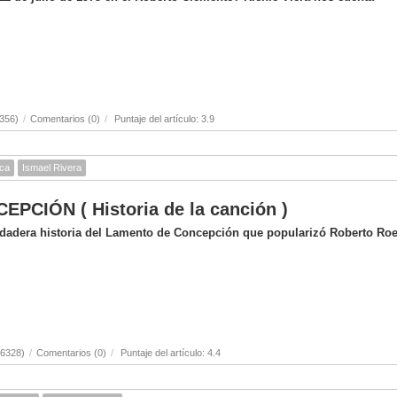
356)
/
Comentarios (0)
/
Puntaje del artículo: 3.9
ica
Ismael Rivera
CIÓN ( Historia de la canción )
erdadera historia del Lamento de Concepción que popularizó Roberto Ro
(6328)
/
Comentarios (0)
/
Puntaje del artículo: 4.4