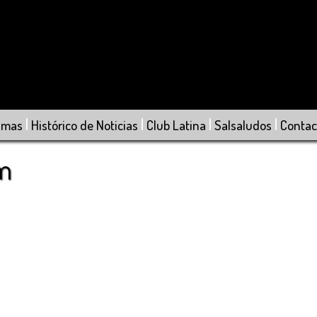
|
|
|
|
amas
Histórico de Noticias
Club Latina
Salsaludos
Contac
om