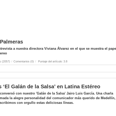
s Palmeras
revista a nuestra directora Viviana Álvarez en el que se muestra el pape
tereo
s (2057)
/
Comentarios (0)
/
Puntaje del artículo: 3.8
s ‘El Galán de la Salsa’ en Latina Estéreo
onversó con nuestro 'Galán de la Salsa' Jairo Luis García. Una charla
mada la alegre personalidad del comunicador más querido de Medellín,
scribimos con orgullo estas deliciosas líneas.