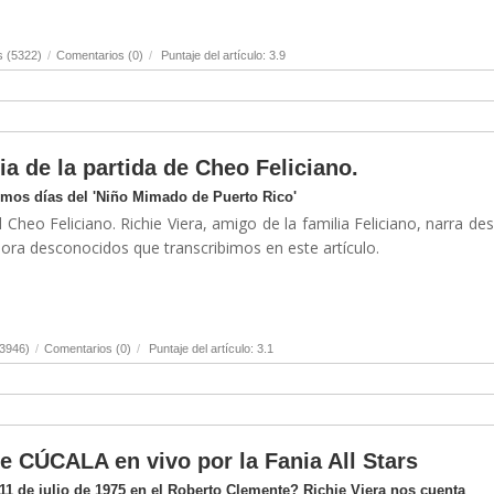
s (5322)
/
Comentarios (0)
/
Puntaje del artículo: 3.9
ia de la partida de Cheo Feliciano.
timos días del 'Niño Mimado de Puerto Rico'
 Cheo Feliciano. Richie Viera, amigo de la familia Feliciano, narra de
hora desconocidos que transcribimos en este artículo.
(3946)
/
Comentarios (0)
/
Puntaje del artículo: 3.1
de CÚCALA en vivo por la Fania All Stars
1 de julio de 1975 en el Roberto Clemente? Richie Viera nos cuenta