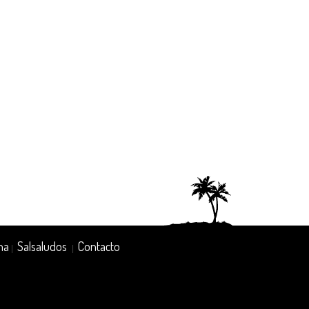
na
Salsaludos
Contacto
|
|