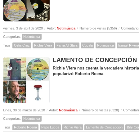
viernes, 3 de abril de 2020
/
Autor:
Notimúsica
/
Número de vistas (5356)
/
Comentarios
Categorías:
Notimúsica
Tags:
Celia Cruz
Richie Viera
Fania All Stars
Cúcala
Notimúsica
Ismael Rivera
LAMENTO DE CONCEPCIÓN ( Hi
Richie Viera nos cuenta la verdadera histor
popularizó Roberto Roena
lunes, 30 de marzo de 2020
/
Autor:
Notimúsica
/
Número de vistas (6328)
/
Comentari
Categorías:
Notimúsica
Tags:
Roberto Roena
Papo Lucca
Richie Viera
Lamento de Concepción
Billy C