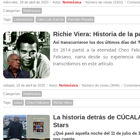
miércoles, 29 de abril de 2020
/
Autor:
Notimúsica
/
Número de vistas (5322)
/
Comenta
Categorías:
Notimúsica
Tags:
Latinastereo
Jairo Luis García
Germán Posada
Richie Viera: Historia de la 
Así transcurrieron los dos últimos días del 
En 2014 partió a la eternidad Cheo Felic
Feliciano, narra desde su experiencia 
transcribimos en este artículo.
sábado, 18 de abril de 2020
/
Autor:
Notimúsica
/
Número de vistas (3946)
/
Comentari
Categorías:
Notimúsica
Tags:
salsa
Cheo Feliciano
Richie Viera
La historia detrás de CÚCALA
Stars
¿Qué pasó aquella noche del 11 de julio de 
nos cuenta