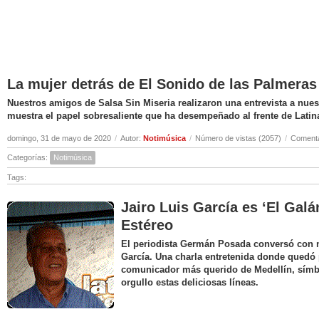
La mujer detrás de El Sonido de las Palmeras
Nuestros amigos de Salsa Sin Miseria realizaron una entrevista a nuest
muestra el papel sobresaliente que ha desempeñado al frente de Latin
domingo, 31 de mayo de 2020
/
Autor:
Notimúsica
/
Número de vistas (2057)
/
Comenta
Categorías:
Notimúsica
Tags:
Jairo Luis García es ‘El Galá
Estéreo
El periodista Germán Posada conversó con nu
García. Una charla entretenida donde quedó 
comunicador más querido de Medellín, símbo
orgullo estas deliciosas líneas.