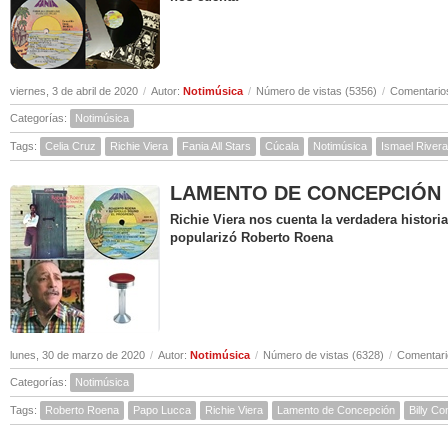
viernes, 3 de abril de 2020
/
Autor:
Notimúsica
/
Número de vistas (5356)
/
Comentarios
Categorías:
Notimúsica
Tags:
Celia Cruz
Richie Viera
Fania All Stars
Cúcala
Notimúsica
Ismael Rivera
LAMENTO DE CONCEPCIÓN ( Hi
Richie Viera nos cuenta la verdadera histor
popularizó Roberto Roena
lunes, 30 de marzo de 2020
/
Autor:
Notimúsica
/
Número de vistas (6328)
/
Comentari
Categorías:
Notimúsica
Tags:
Roberto Roena
Papo Lucca
Richie Viera
Lamento de Concepción
Billy C