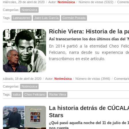
miércoles, 29 de abril de 2020
/
Autor:
Notimúsica
/
Número de vistas (5322)
/
Comenta
Categorías:
Notimúsica
Tags:
Latinastereo
Jairo Luis García
Germán Posada
Richie Viera: Historia de la 
Así transcurrieron los dos últimos días del 
En 2014 partió a la eternidad Cheo Felic
Feliciano, narra desde su experiencia 
transcribimos en este artículo.
sábado, 18 de abril de 2020
/
Autor:
Notimúsica
/
Número de vistas (3946)
/
Comentari
Categorías:
Notimúsica
Tags:
salsa
Cheo Feliciano
Richie Viera
La historia detrás de CÚCALA
Stars
¿Qué pasó aquella noche del 11 de julio de 
nos cuenta