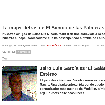
La mujer detrás de El Sonido de las Palmeras
Nuestros amigos de Salsa Sin Miseria realizaron una entrevista a nuest
muestra el papel sobresaliente que ha desempeñado al frente de Latin
domingo, 31 de mayo de 2020
/
Autor:
Notimúsica
/
Número de vistas (2057)
/
Comenta
Categorías:
Notimúsica
Tags:
Jairo Luis García es ‘El Galá
Estéreo
El periodista Germán Posada conversó con nu
García. Una charla entretenida donde quedó 
comunicador más querido de Medellín, símbo
orgullo estas deliciosas líneas.