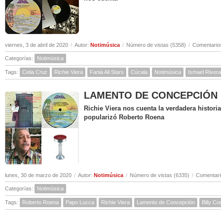
viernes, 3 de abril de 2020
/
Autor:
Notimúsica
/
Número de vistas (5358)
/
Comentarios
Categorías:
Notimúsica
Tags:
Celia Cruz
Richie Viera
Fania All Stars
Cúcala
Notimúsica
Ismael Rivera
LAMENTO DE CONCEPCIÓN ( Hi
Richie Viera nos cuenta la verdadera histor
popularizó Roberto Roena
lunes, 30 de marzo de 2020
/
Autor:
Notimúsica
/
Número de vistas (6335)
/
Comentari
Categorías:
Notimúsica
Tags:
Roberto Roena
Papo Lucca
Richie Viera
Lamento de Concepción
Billy C