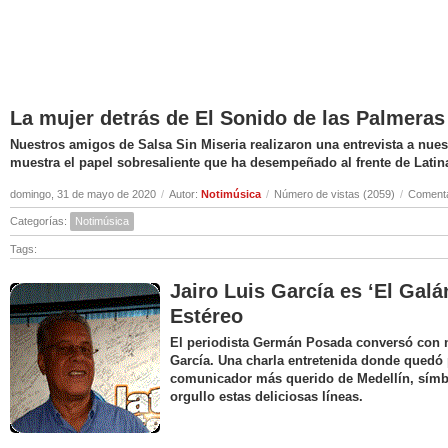
La mujer detrás de El Sonido de las Palmeras
Nuestros amigos de Salsa Sin Miseria realizaron una entrevista a nuest
muestra el papel sobresaliente que ha desempeñado al frente de Latin
domingo, 31 de mayo de 2020
/
Autor:
Notimúsica
/
Número de vistas (2059)
/
Comenta
Categorías:
Notimúsica
Tags:
Jairo Luis García es ‘El Galá
Estéreo
El periodista Germán Posada conversó con nu
García. Una charla entretenida donde quedó 
comunicador más querido de Medellín, símbo
orgullo estas deliciosas líneas.