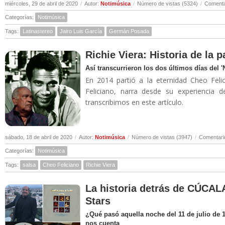
miércoles, 29 de abril de 2020
/
Autor:
Notimúsica
/
Número de vistas (5324)
/
Comenta
Categorías:
Notimúsica
Tags:
Latinastereo
Jairo Luis García
Germán Posada
Richie Viera: Historia de la 
Así transcurrieron los dos últimos días del 
En 2014 partió a la eternidad Cheo Felic
Feliciano, narra desde su experiencia 
transcribimos en este artículo.
sábado, 18 de abril de 2020
/
Autor:
Notimúsica
/
Número de vistas (3947)
/
Comentari
Categorías:
Notimúsica
Tags:
salsa
Cheo Feliciano
Richie Viera
La historia detrás de CÚCALA
Stars
¿Qué pasó aquella noche del 11 de julio de 
nos cuenta