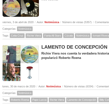
viernes, 3 de abril de 2020
/
Autor:
Notimúsica
/
Número de vistas (5357)
/
Comentarios
Categorías:
Notimúsica
Tags:
Celia Cruz
Richie Viera
Fania All Stars
Cúcala
Notimúsica
Ismael Rivera
LAMENTO DE CONCEPCIÓN ( Hi
Richie Viera nos cuenta la verdadera histor
popularizó Roberto Roena
lunes, 30 de marzo de 2020
/
Autor:
Notimúsica
/
Número de vistas (6334)
/
Comentari
Categorías:
Notimúsica
Tags:
Roberto Roena
Papo Lucca
Richie Viera
Lamento de Concepción
Billy C