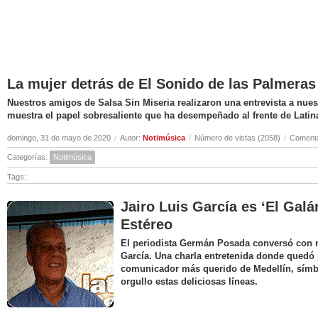
La mujer detrás de El Sonido de las Palmeras
Nuestros amigos de Salsa Sin Miseria realizaron una entrevista a nuest
muestra el papel sobresaliente que ha desempeñado al frente de Latin
domingo, 31 de mayo de 2020
/
Autor:
Notimúsica
/
Número de vistas (2058)
/
Comenta
Categorías:
Notimúsica
Tags:
Jairo Luis García es ‘El Galá
Estéreo
El periodista Germán Posada conversó con nu
García. Una charla entretenida donde quedó 
comunicador más querido de Medellín, símbo
orgullo estas deliciosas líneas.