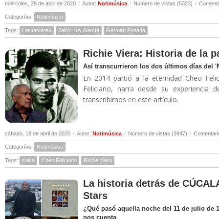
miércoles, 29 de abril de 2020
/
Autor:
Notimúsica
/
Número de vistas (5323)
/
Comenta
Categorías:
Notimúsica
Tags:
Latinastereo
Jairo Luis García
Germán Posada
Richie Viera: Historia de la 
Así transcurrieron los dos últimos días del 
En 2014 partió a la eternidad Cheo Felic
Feliciano, narra desde su experiencia 
transcribimos en este artículo.
sábado, 18 de abril de 2020
/
Autor:
Notimúsica
/
Número de vistas (3947)
/
Comentari
Categorías:
Notimúsica
Tags:
salsa
Cheo Feliciano
Richie Viera
La historia detrás de CÚCALA
Stars
¿Qué pasó aquella noche del 11 de julio de 
nos cuenta