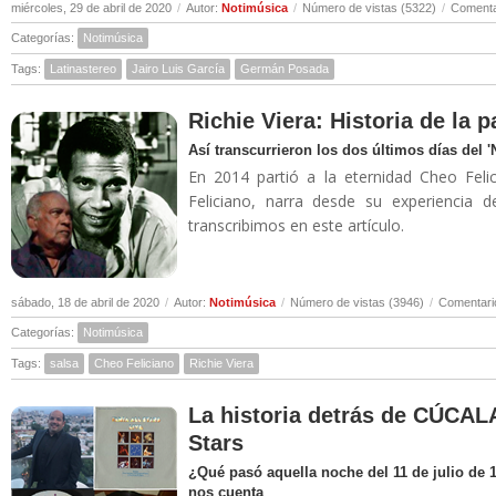
miércoles, 29 de abril de 2020
/
Autor:
Notimúsica
/
Número de vistas (5322)
/
Comenta
Categorías:
Notimúsica
Tags:
Latinastereo
Jairo Luis García
Germán Posada
Richie Viera: Historia de la 
Así transcurrieron los dos últimos días del 
En 2014 partió a la eternidad Cheo Felic
Feliciano, narra desde su experiencia 
transcribimos en este artículo.
sábado, 18 de abril de 2020
/
Autor:
Notimúsica
/
Número de vistas (3946)
/
Comentari
Categorías:
Notimúsica
Tags:
salsa
Cheo Feliciano
Richie Viera
La historia detrás de CÚCALA
Stars
¿Qué pasó aquella noche del 11 de julio de 
nos cuenta