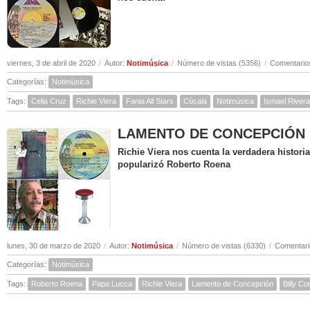
viernes, 3 de abril de 2020
/
Autor:
Notimúsica
/
Número de vistas (5356)
/
Comentarios
Categorías:
Notimúsica
Tags:
Celia Cruz
Richie Viera
Fania All Stars
Cúcala
Notimúsica
Ismael Rivera
LAMENTO DE CONCEPCIÓN ( Hi
Richie Viera nos cuenta la verdadera histor
popularizó Roberto Roena
lunes, 30 de marzo de 2020
/
Autor:
Notimúsica
/
Número de vistas (6330)
/
Comentari
Categorías:
Notimúsica
Tags:
Roberto Roena
Papo Lucca
Richie Viera
Lamento de Concepción
Billy C