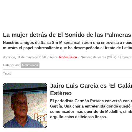
La mujer detrás de El Sonido de las Palmeras
Nuestros amigos de Salsa Sin Miseria realizaron una entrevista a nuest
muestra el papel sobresaliente que ha desempeñado al frente de Latin
domingo, 31 de mayo de 2020
/
Autor:
Notimúsica
/
Número de vistas (2057)
/
Comenta
Categorías:
Notimúsica
Tags:
Jairo Luis García es ‘El Galá
Estéreo
El periodista Germán Posada conversó con nu
García. Una charla entretenida donde quedó 
comunicador más querido de Medellín, símbo
orgullo estas deliciosas líneas.