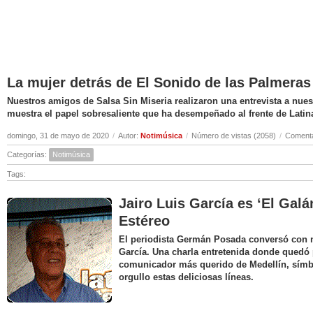
La mujer detrás de El Sonido de las Palmeras
Nuestros amigos de Salsa Sin Miseria realizaron una entrevista a nuest
muestra el papel sobresaliente que ha desempeñado al frente de Latin
domingo, 31 de mayo de 2020
/
Autor:
Notimúsica
/
Número de vistas (2058)
/
Comenta
Categorías:
Notimúsica
Tags:
Jairo Luis García es ‘El Galá
Estéreo
El periodista Germán Posada conversó con nu
García. Una charla entretenida donde quedó 
comunicador más querido de Medellín, símbo
orgullo estas deliciosas líneas.