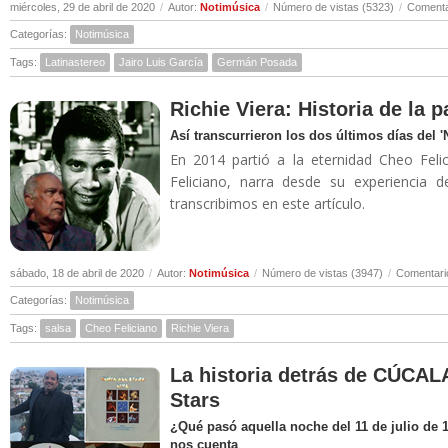
miércoles, 29 de abril de 2020
/
Autor:
Notimúsica
/
Número de vistas (5323)
/
Comenta
Categorías:
Notimúsica
Tags:
Latinastereo
Jairo Luis García
Germán Posada
Richie Viera: Historia de la 
Así transcurrieron los dos últimos días del 
En 2014 partió a la eternidad Cheo Felic
Feliciano, narra desde su experiencia 
transcribimos en este artículo.
sábado, 18 de abril de 2020
/
Autor:
Notimúsica
/
Número de vistas (3947)
/
Comentari
Categorías:
Notimúsica
Tags:
salsa
Cheo Feliciano
Richie Viera
La historia detrás de CÚCALA
Stars
¿Qué pasó aquella noche del 11 de julio de 
nos cuenta