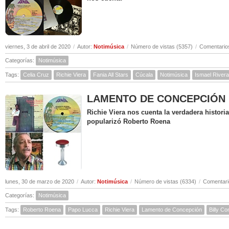
viernes, 3 de abril de 2020
/
Autor:
Notimúsica
/
Número de vistas (5357)
/
Comentarios
Categorías:
Notimúsica
Tags:
Celia Cruz
Richie Viera
Fania All Stars
Cúcala
Notimúsica
Ismael Rivera
LAMENTO DE CONCEPCIÓN ( Hi
Richie Viera nos cuenta la verdadera histor
popularizó Roberto Roena
lunes, 30 de marzo de 2020
/
Autor:
Notimúsica
/
Número de vistas (6334)
/
Comentari
Categorías:
Notimúsica
Tags:
Roberto Roena
Papo Lucca
Richie Viera
Lamento de Concepción
Billy C