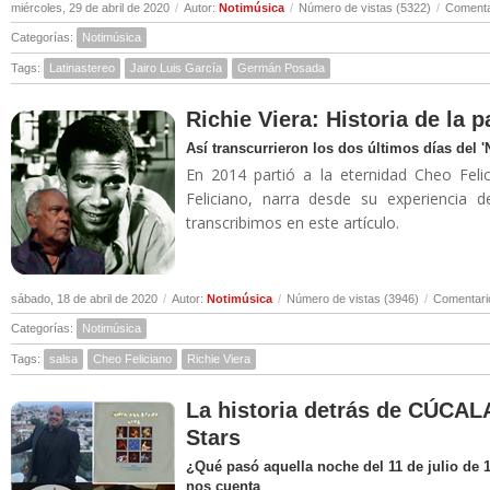
miércoles, 29 de abril de 2020
/
Autor:
Notimúsica
/
Número de vistas (5322)
/
Comenta
Categorías:
Notimúsica
Tags:
Latinastereo
Jairo Luis García
Germán Posada
Richie Viera: Historia de la 
Así transcurrieron los dos últimos días del 
En 2014 partió a la eternidad Cheo Felic
Feliciano, narra desde su experiencia 
transcribimos en este artículo.
sábado, 18 de abril de 2020
/
Autor:
Notimúsica
/
Número de vistas (3946)
/
Comentari
Categorías:
Notimúsica
Tags:
salsa
Cheo Feliciano
Richie Viera
La historia detrás de CÚCALA
Stars
¿Qué pasó aquella noche del 11 de julio de 
nos cuenta