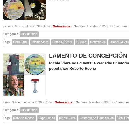
viernes, 3 de abril de 2020
/
Autor:
Notimúsica
/
Número de vistas (5356)
/
Comentarios
Categorías:
Notimúsica
Tags:
Celia Cruz
Richie Viera
Fania All Stars
Cúcala
Notimúsica
Ismael Rivera
LAMENTO DE CONCEPCIÓN ( Hi
Richie Viera nos cuenta la verdadera histor
popularizó Roberto Roena
lunes, 30 de marzo de 2020
/
Autor:
Notimúsica
/
Número de vistas (6330)
/
Comentari
Categorías:
Notimúsica
Tags:
Roberto Roena
Papo Lucca
Richie Viera
Lamento de Concepción
Billy C