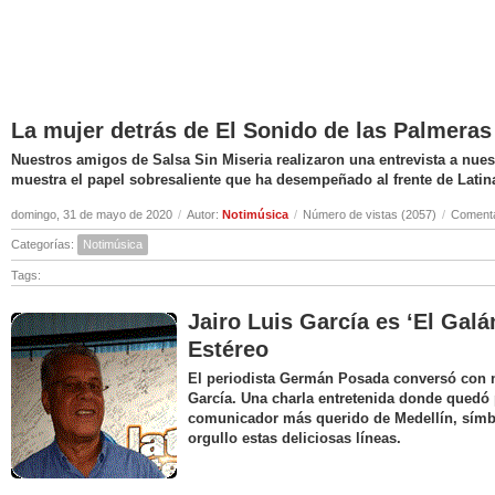
La mujer detrás de El Sonido de las Palmeras
Nuestros amigos de Salsa Sin Miseria realizaron una entrevista a nuest
muestra el papel sobresaliente que ha desempeñado al frente de Latin
domingo, 31 de mayo de 2020
/
Autor:
Notimúsica
/
Número de vistas (2057)
/
Comenta
Categorías:
Notimúsica
Tags:
Jairo Luis García es ‘El Galá
Estéreo
El periodista Germán Posada conversó con nu
García. Una charla entretenida donde quedó 
comunicador más querido de Medellín, símbo
orgullo estas deliciosas líneas.