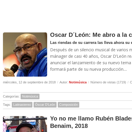
Oscar D´León: Me abro a la 
Las riendas de su carrera las lleva ahora su
Después de un silencio musical de varios 
mánager de casi 40 años, Oscar D’León rea
anunciar el lanzamiento de su nuevo tema 
formará parte de su nueva producción....
miércoles, 12 de septiembre de 2018
/
Autor:
Notimúsica
/
Número de vistas (1719)
/
C
Categorías:
Notimúsica
Tags:
Latinastereo
Óscar D'León
Composición
Yo no me llamo Rubén Blades
Benaim, 2018