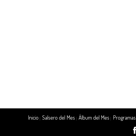
Inicio
Salsero del Mes
Álbum del Mes
Programas
|
|
|