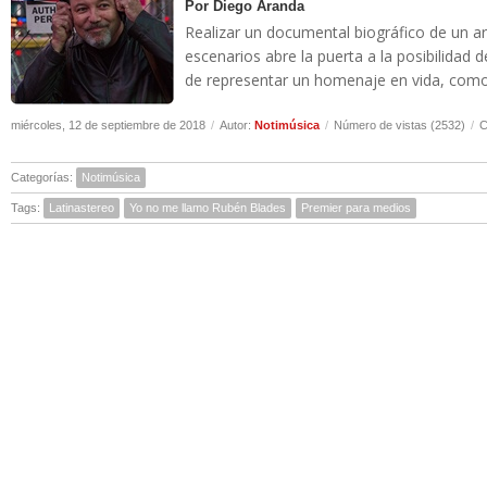
Por Diego Aranda
Realizar un documental biográfico de un a
escenarios abre la puerta a la posibilidad d
de representar un homenaje en vida, como b
miércoles, 12 de septiembre de 2018
/
Autor:
Notimúsica
/
Número de vistas (2532)
/
C
Categorías:
Notimúsica
Tags:
Latinastereo
Yo no me llamo Rubén Blades
Premier para medios