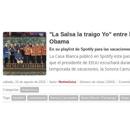
"La Salsa la traigo Yo" entre
Obama
En su playlist de Spotify para las vacacione
La Casa Blanca publicó en Spotify este pa
que el presidente de EEUU escuchará duran
temporada de vacaciones, la Sonora Carruse
sábado, 15 de agosto de 2015
/
Autor:
Notimúsica
/
Número de vistas (3343)
/
Comenta
Categorías:
Notimúsica
Tags:
Medellín
Latinastereo
Sonora Carruseles
Mario Rincón "Pachanga"
Diego