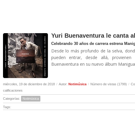
Yuri Buenaventura le canta 
Celebrando 30 años de carrera estrena Mani
Desde lo más profundo de la selva, donde 
pueden entrar, desde allá, provienen
Buenaventura en su nuevo álbum Manigua.
miércoles, 19 de diciembre de 2018
/
Autor:
Notimúsica
/
Número de vistas (1799)
/
Co
calificaciones
Categorías:
Notimúsica
Tags: