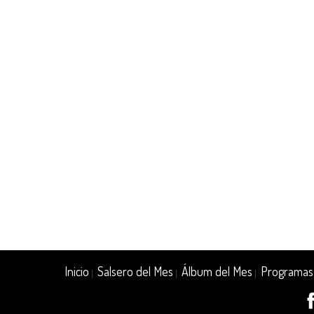
Inicio
Salsero del Mes
Álbum del Mes
Programas
|
|
|