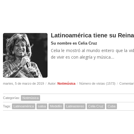
Latinoamérica tiene su Rein
Su nombre es Celia Cruz
Celia le mostró al mundo entero que la vi
de vivir es con alegría y música....
martes, 5 de marzo de 2019
/
Autor:
Notimúsica
/
Número de vistas (1573)
/
Comentari
Categorías:
Notimúsica
Tags:
Latinoamérica
salsa
Medellín
Latinastereo
Celia Cruz
Cuba