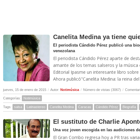
Canelita Medina ya tiene quie
El periodista Cándido Pérez publicó una bio
venezolana
El periodista Cándido Pérez aparte de dest
amante de los temas salseros y la música 
Editorial Ipasme un interesante libro sobre 
Ahora publicó"Canelita Medina: la reina de
jueves, 15 de enero de 2015
/
Autor:
Notimúsica
/
Número de vistas (3067)
/
Comentari
Categorías:
Notimúsica
Tags:
salsa
Latinastereo
Canelita Medina
Caracas
Cándido Pérez
Biografía
El sustituto de Charlie Apont
Una voz joven escogida en las audiciones de
El Gran Combo regresa hoy a PR tras varia