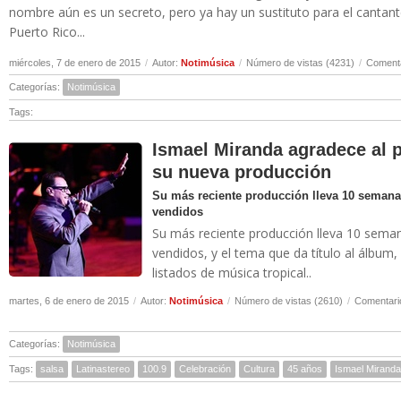
nombre aún es un secreto, pero ya hay un sustituto para el cantan
Puerto Rico...
miércoles, 7 de enero de 2015
/
Autor:
Notimúsica
/
Número de vistas (4231)
/
Comenta
Categorías:
Notimúsica
Tags:
Ismael Miranda agradece al p
su nueva producción
Su más reciente producción lleva 10 semana
vendidos
Su más reciente producción lleva 10 seman
vendidos, y el tema que da título al álbum,
listados de música tropical..
martes, 6 de enero de 2015
/
Autor:
Notimúsica
/
Número de vistas (2610)
/
Comentari
Categorías:
Notimúsica
Tags:
salsa
Latinastereo
100.9
Celebración
Cultura
45 años
Ismael Miranda