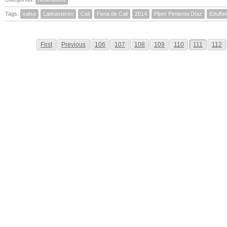
Tags:
salsa
Latinastereo
Cali
Feria de Cali
2014
Piper Pimienta Díaz
Edulfa
First
Previous
106
107
108
109
110
111
112