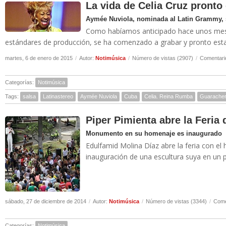
La vida de Celia Cruz pronto
Aymée Nuviola, nominada al Latin Grammy, s
Como habíamos anticipado hace unos meses
estándares de producción, se ha comenzado a grabar y pronto estará
martes, 6 de enero de 2015
/
Autor:
Notimúsica
/
Número de vistas (2907)
/
Comentari
Categorías:
Notimúsica
Tags:
salsa
Latinastereo
Aymée Nuviola
Cuba
Celia. Reina Rumba
Guarache
Piper Pimienta abre la Feria 
Monumento en su homenaje es inaugurado
Edulfamid Molina Díaz abre la feria con el
inauguración de una escultura suya en un pa
sábado, 27 de diciembre de 2014
/
Autor:
Notimúsica
/
Número de vistas (3344)
/
Come
Categorías:
Notimúsica