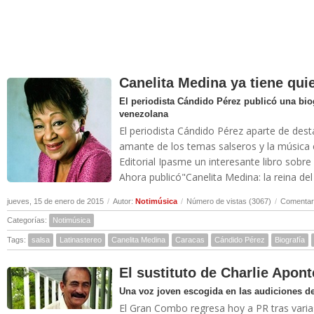
Canelita Medina ya tiene quie
El periodista Cándido Pérez publicó una bio
venezolana
El periodista Cándido Pérez aparte de dest
amante de los temas salseros y la música 
Editorial Ipasme un interesante libro sobre 
Ahora publicó"Canelita Medina: la reina de
jueves, 15 de enero de 2015
/
Autor:
Notimúsica
/
Número de vistas (3067)
/
Comentari
Categorías:
Notimúsica
Tags:
salsa
Latinastereo
Canelita Medina
Caracas
Cándido Pérez
Biografía
El sustituto de Charlie Apont
Una voz joven escogida en las audiciones de
El Gran Combo regresa hoy a PR tras varia