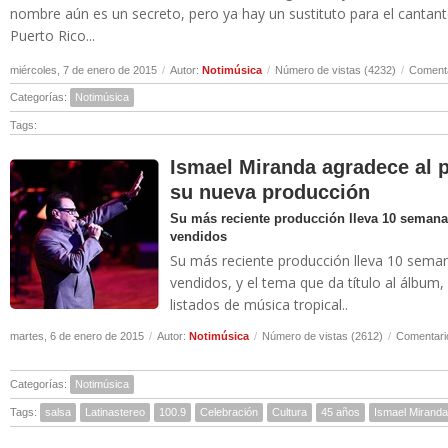
nombre aún es un secreto, pero ya hay un sustituto para el cantan
Puerto Rico...
miércoles, 7 de enero de 2015
/
Autor:
Notimúsica
/
Número de vistas (4232)
/
Comenta
Categorías:
Notimúsica
Tags:
Ismael Miranda agradece al p
su nueva producción
Su más reciente producción lleva 10 semana
vendidos
Su más reciente producción lleva 10 seman
vendidos, y el tema que da título al álbum,
listados de música tropical..
martes, 6 de enero de 2015
/
Autor:
Notimúsica
/
Número de vistas (2612)
/
Comentari
Categorías:
Notimúsica
Tags:
salsa
Latinastereo
100.9
Celebración
Cultura
45 años
Ismael Miranda