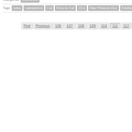
Tags:
salsa
Latinastereo
Cali
Feria de Cali
2014
Piper Pimienta Díaz
Edulfa
First
Previous
106
107
108
109
110
111
112