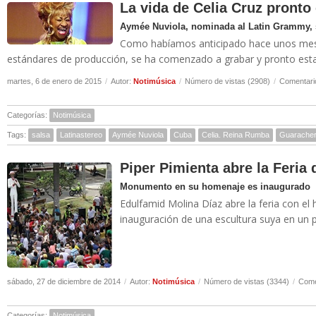
La vida de Celia Cruz pronto
Aymée Nuviola, nominada al Latin Grammy, s
Como habíamos anticipado hace unos meses
estándares de producción, se ha comenzado a grabar y pronto estará
martes, 6 de enero de 2015
/
Autor:
Notimúsica
/
Número de vistas (2908)
/
Comentari
Categorías:
Notimúsica
Tags:
salsa
Latinastereo
Aymée Nuviola
Cuba
Celia. Reina Rumba
Guarache
Piper Pimienta abre la Feria 
Monumento en su homenaje es inaugurado
Edulfamid Molina Díaz abre la feria con el
inauguración de una escultura suya en un pa
sábado, 27 de diciembre de 2014
/
Autor:
Notimúsica
/
Número de vistas (3344)
/
Come
Categorías:
Notimúsica