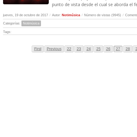
punto de vista desde el cual se aborda el 
jueves, 19 de octubre de 2017
/
Autor:
Notimúsica
/
Número de vistas (9945)
/
Comenta
Categorías:
Notimúsica
Tags:
First
Previous
22
23
24
25
26
27
28