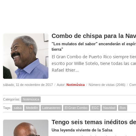
Combo de chispa para la Na
"Los mulatos del sabor" encenderán el espíri
tierra"
El Gran Combo de Puerto Rico siempre tie
escrito por Willie Sotelo, tiene todas las ca
Rafael Ithier....
sábado, 11 de noviembre de 2017
/
Autor:
Notimúsica
/
Número de vistas (2046)
/
Come
Categorías:
Notimúsica
Tags:
salsa
Medellín
Latinastereo
El Gran Combo
EGC
Navidad
Ron
Tengo seis temas inéditos de
Una leyenda viviente de la Salsa