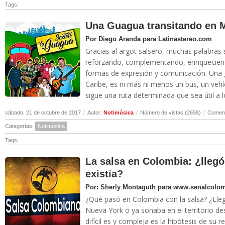
Tags:
Una Guagua transitando en M
Por Diego Aranda para Latinastereo.com
Gracias al argot salsero, muchas palabras 
reforzando, complementando, enriqueciend
formas de expresión y comunicación. Una gu
Caribe, es ni más ni menos un bus, un vehí
sigue una ruta determinada que sea útil a lo
sábado, 21 de octubre de 2017
/
Autor:
Notimúsica
/
Número de vistas (2658)
/
Coment
Categorías:
Notimúsica
Tags:
La salsa en Colombia: ¿llegó
existía?
Por: Sherly Montaguth para www.senalcolom
¿Qué pasó en Colombia con la salsa? ¿Lleg
Nueva York o ya sonaba en el territorio d
difícil es y compleja es la hipótesis de su r