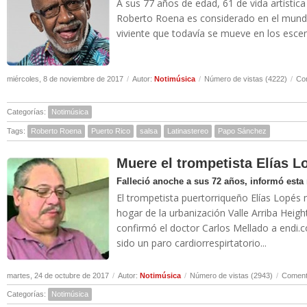
A sus 77 años de edad, 61 de vida artística
Roberto Roena es considerado en el mund
viviente que todavía se mueve en los escen
miércoles, 8 de noviembre de 2017
/
Autor:
Notimúsica
/
Número de vistas (4222)
/
Com
Categorías:
Notimúsica
Tags:
Roberto Roena
Puerto Rico
salsa
Latinastereo
Papo Sánchez
Muere el trompetista Elías L
Falleció anoche a sus 72 años, informó esta
El trompetista puertorriqueño Elías Lopés m
hogar de la urbanización Valle Arriba Heigh
confirmó el doctor Carlos Mellado a endi.
sido un paro cardiorrespirtatorio...
martes, 24 de octubre de 2017
/
Autor:
Notimúsica
/
Número de vistas (2943)
/
Comenta
Categorías:
Notimúsica