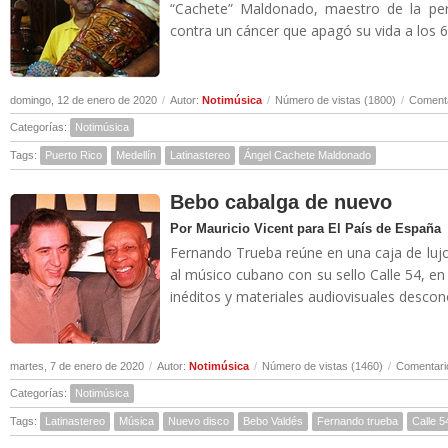
“Cachete” Maldonado, maestro de la perc
contra un cáncer que apagó su vida a los 6
domingo, 12 de enero de 2020
/
Autor:
Notimúsica
/
Número de vistas (1800)
/
Comenta
Categorías:
Notimúsica
Tags:
Puerto Rico
Medellín
Latinastereo
Ángel Cachete Maldonado
Bebo cabalga de nuevo
Por Mauricio Vicent para El País de España
Fernando Trueba reúne en una caja de lujo
al músico cubano con su sello Calle 54, e
inéditos y materiales audiovisuales descono
martes, 7 de enero de 2020
/
Autor:
Notimúsica
/
Número de vistas (1460)
/
Comentari
Categorías:
Notimúsica
Tags:
Latinastereo
Música
Nuevo disco
Bebo Valdés
Fernando trueba
Calle 5