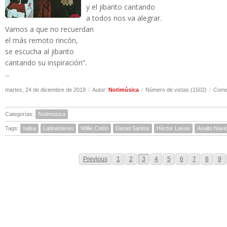
y el jibarito cantando
a todos nos va alegrar.
Vamos a que no recuerdan
el más remoto rincón,
se escucha al jibarito
cantando su inspiración”.
...
martes, 24 de diciembre de 2019
/
Autor:
Notimúsica
/
Número de vistas (1502)
/
Comen
Categorías:
Notimúsica
Tags:
salsa
Latinastereo
Willie Colón
Daniel Santos
Héctor Lavoe
Asalto Navi
Previous
1
2
3
4
5
6
7
8
9