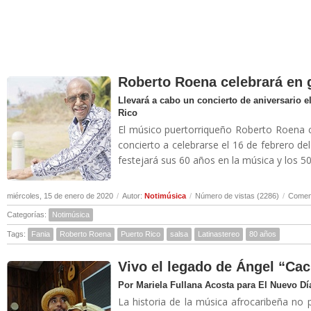
Roberto Roena celebrará en 
Llevará a cabo un concierto de aniversario el
Rico
El músico puertorriqueño Roberto Roena 
concierto a celebrarse el 16 de febrero d
festejará sus 60 años en la música y los 50
miércoles, 15 de enero de 2020
/
Autor:
Notimúsica
/
Número de vistas (2286)
/
Coment
Categorías:
Notimúsica
Tags:
Fania
Roberto Roena
Puerto Rico
salsa
Latinastereo
80 años
Vivo el legado de Ángel “Ca
Por Mariela Fullana Acosta para El Nuevo Dí
La historia de la música afrocaribeña no 