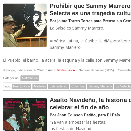
Prohibir que Sammy Marrero 
Selecta es una tragedia cultu
Por jaime Torres Torres para Prensa sin Cen
La Salsa es Sammy Marrero.
América Latina, el Caribe, la diáspora bor
Sammy Marrero.
El Pueblo, el barrio, la acera, la esquina y la calle son Sammy Marrero
domingo, 5 de enero de 2020
/
Autor:
Notimúsica
/
Número de vistas (3435)
/
Comentar
Categorías:
Notimúsica
Tags:
Puerto Rico
Medellín
Latinastereo
Colombia
Sammy Marrero
La Selecta
Asalto Navideño, la historia
celebrar el fin de año
Por Jhon Edinson Patiño, para El País
“Ya van a empezar las fiestas,
las fiestas de Navidad