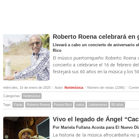
Roberto Roena celebrará en 
Llevará a cabo un concierto de aniversario el
Rico
El músico puertorriqueño Roberto Roena 
concierto a celebrarse el 16 de febrero d
festejará sus 60 años en la música y los 50
miércoles, 15 de enero de 2020
/
Autor:
Notimúsica
/
Número de vistas (2286)
/
Coment
Categorías:
Notimúsica
Tags:
Fania
Roberto Roena
Puerto Rico
salsa
Latinastereo
80 años
Vivo el legado de Ángel “Ca
Por Mariela Fullana Acosta para El Nuevo Dí
La historia de la música afrocaribeña no 