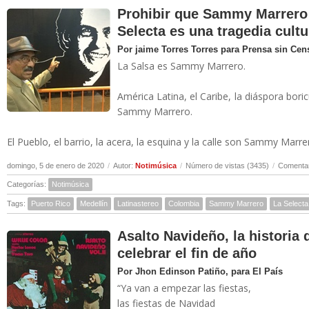
Prohibir que Sammy Marrero 
Selecta es una tragedia cultu
Por jaime Torres Torres para Prensa sin Cen
La Salsa es Sammy Marrero.
América Latina, el Caribe, la diáspora bor
Sammy Marrero.
El Pueblo, el barrio, la acera, la esquina y la calle son Sammy Marrero
domingo, 5 de enero de 2020
/
Autor:
Notimúsica
/
Número de vistas (3435)
/
Comentar
Categorías:
Notimúsica
Tags:
Puerto Rico
Medellín
Latinastereo
Colombia
Sammy Marrero
La Selecta
Asalto Navideño, la historia
celebrar el fin de año
Por Jhon Edinson Patiño, para El País
“Ya van a empezar las fiestas,
las fiestas de Navidad