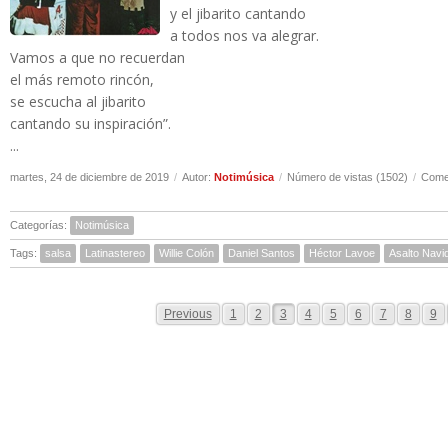
y el jibarito cantando
a todos nos va alegrar.
Vamos a que no recuerdan
el más remoto rincón,
se escucha al jibarito
cantando su inspiración”.
...
martes, 24 de diciembre de 2019
/
Autor:
Notimúsica
/
Número de vistas (1502)
/
Comen
Categorías:
Notimúsica
Tags:
salsa
Latinastereo
Willie Colón
Daniel Santos
Héctor Lavoe
Asalto Navi
Previous
1
2
3
4
5
6
7
8
9