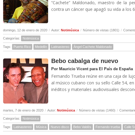
“Cachete” Maldonado, maestro de la perc
contra un cáncer que apagó su vida a los 6
domingo, 12 de enero de 2020
/
Autor:
Notimúsica
/
Número de vistas (1801)
/
Comenta
Categorías:
Notimúsica
Tags:
Puerto Rico
Medellín
Latinastereo
Ángel Cachete Maldonado
Bebo cabalga de nuevo
Por Mauricio Vicent para El País de España
Fernando Trueba reúne en una caja de lujo
al músico cubano con su sello Calle 54, e
inéditos y materiales audiovisuales descono
martes, 7 de enero de 2020
/
Autor:
Notimúsica
/
Número de vistas (1460)
/
Comentari
Categorías:
Notimúsica
Tags:
Latinastereo
Música
Nuevo disco
Bebo Valdés
Fernando trueba
Calle 5