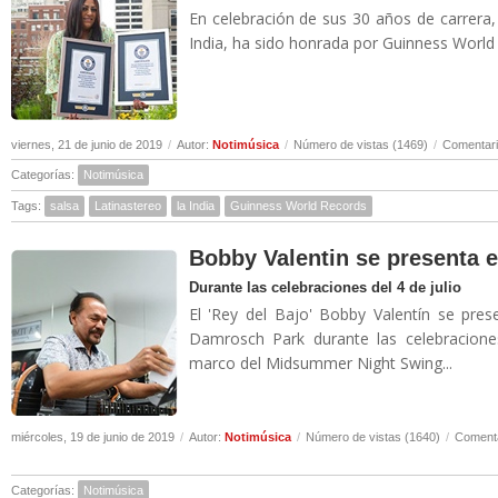
En celebración de sus 30 años de carrera,
India, ha sido honrada por Guinness World 
viernes, 21 de junio de 2019
/
Autor:
Notimúsica
/
Número de vistas (1469)
/
Comentari
Categorías:
Notimúsica
Tags:
salsa
Latinastereo
la India
Guinness World Records
Bobby Valentin se presenta e
Durante las celebraciones del 4 de julio
El 'Rey del Bajo' Bobby Valentín se pre
Damrosch Park durante las celebracione
marco del Midsummer Night Swing...
miércoles, 19 de junio de 2019
/
Autor:
Notimúsica
/
Número de vistas (1640)
/
Comenta
Categorías:
Notimúsica