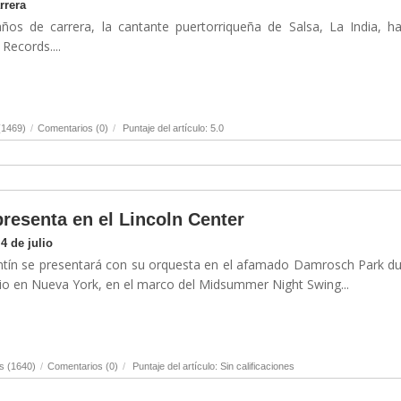
rrera
ños de carrera, la cantante puertorriqueña de Salsa, La India, h
Records....
(1469)
/
Comentarios (0)
/
Puntaje del artículo: 5.0
resenta en el Lincoln Center
4 de julio
entín se presentará con su orquesta en el afamado Damrosch Park d
ulio en Nueva York, en el marco del Midsummer Night Swing...
s (1640)
/
Comentarios (0)
/
Puntaje del artículo: Sin calificaciones