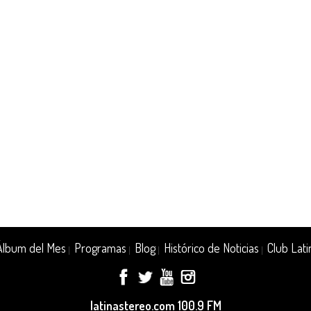
Álbum del Mes
Programas
Blog
Histórico de Noticias
Club Lati
|
|
|
|
latinastereo.com 100.9 FM