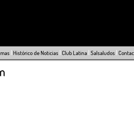
|
|
|
|
amas
Histórico de Noticias
Club Latina
Salsaludos
Contac
om