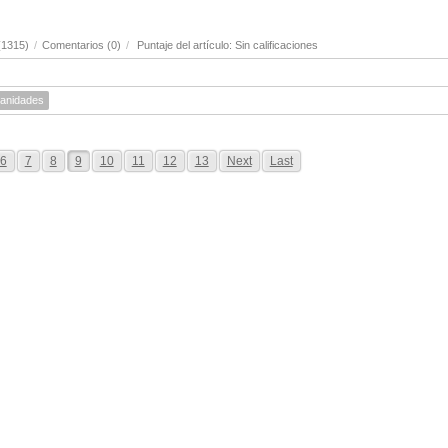
(1315)
/
Comentarios (0)
/
Puntaje del artículo: Sin calificaciones
anidades
6
7
8
9
10
11
12
13
Next
Last