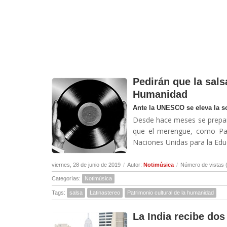
Pedirán que la sals
Humanidad
Ante la UNESCO se eleva la so
Desde hace meses se prepara 
que el merengue, como Patr
Naciones Unidas para la Educa
viernes, 28 de junio de 2019
/
Autor:
Notimúsica
/
Número de vistas 
Categorías:
Notimúsica
Tags:
salsa
Latinastereo
Patrimonio cultural de la humanidad
La India recibe do