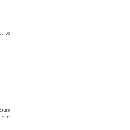
 de 38
 causa
 en el