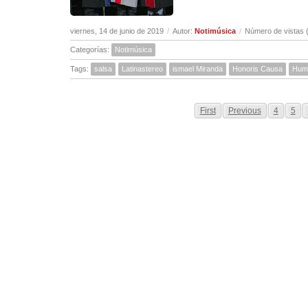
viernes, 14 de junio de 2019
/
Autor:
Notimúsica
/
Número de vistas 
Categorías:
Notimúsica
Tags:
salsa
Latinastereo
ismael Miranda
Honoris Causa
Hum
First
Previous
4
5