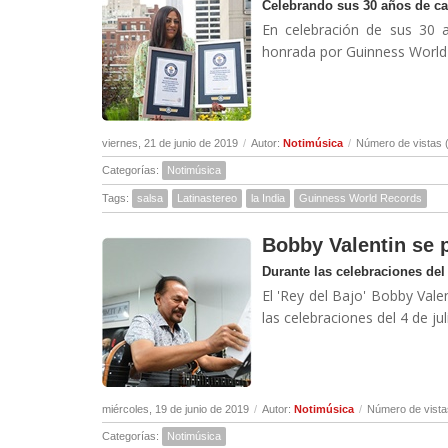
Celebrando sus 30 años de ca
En celebración de sus 30 a
honrada por Guinness World 
viernes, 21 de junio de 2019
/
Autor:
Notimúsica
/
Número de vistas 
Categorías:
Notimúsica
Tags:
salsa
Latinastereo
la India
Guinness World Records
Bobby Valentin se p
Durante las celebraciones del 
El 'Rey del Bajo' Bobby Val
las celebraciones del 4 de j
miércoles, 19 de junio de 2019
/
Autor:
Notimúsica
/
Número de vista
Categorías:
Notimúsica