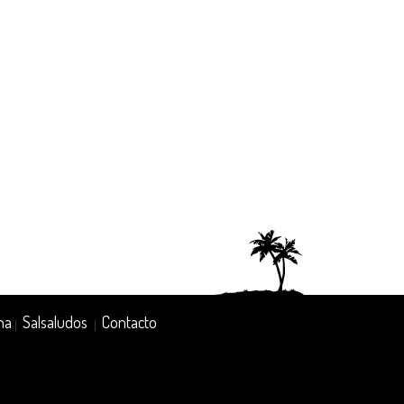
na
Salsaludos
Contacto
|
|