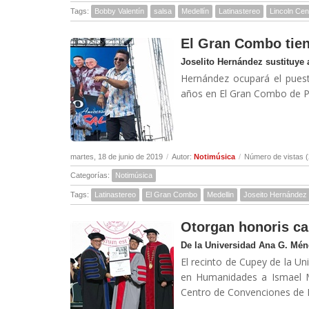
Tags:
Bobby Valentín
salsa
Medellín
Latinastereo
Lincoln Cen
El Gran Combo tien
Joselito Hernández sustituye
Hernández ocupará el puest
años en El Gran Combo de Pu
martes, 18 de junio de 2019
/
Autor:
Notimúsica
/
Número de vistas 
Categorías:
Notimúsica
Tags:
Latinastereo
El Gran Combo
Medellin
Joseito Hernández
Otorgan honoris ca
De la Universidad Ana G. Mé
El recinto de Cupey de la U
en Humanidades a Ismael Mi
Centro de Convenciones de P