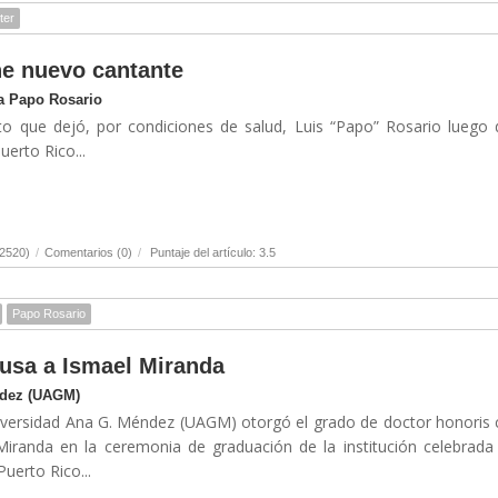
ter
e nuevo cantante
 a Papo Rosario
o que dejó, por condiciones de salud, Luis “Papo” Rosario luego
erto Rico...
(2520)
/
Comentarios (0)
/
Puntaje del artículo: 3.5
Papo Rosario
usa a Ismael Miranda
ndez (UAGM)
niversidad Ana G. Méndez (UAGM) otorgó el grado de doctor honoris
randa en la ceremonia de graduación de la institución celebrada
uerto Rico...