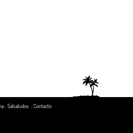
na
Salsaludos
Contacto
|
|