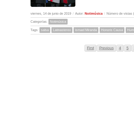
viernes, 14 de junio de 2019
/
Autor:
Notimúsica
/
Número de vistas 
Categorías:
Notimúsica
Tags:
salsa
Latinastereo
ismael Miranda
Honoris Causa
Hum
First
Previous
4
5