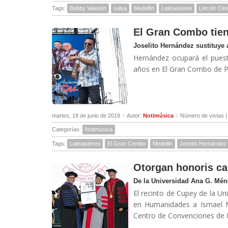
Tags:
Bobby Valentín
salsa
Medellín
Latinastereo
Lincoln Cen
El Gran Combo tien
Joselito Hernández sustituye
Hernández ocupará el puest
años en El Gran Combo de Pu
martes, 18 de junio de 2019
/
Autor:
Notimúsica
/
Número de vistas 
Categorías:
Notimúsica
Tags:
Latinastereo
El Gran Combo
Medellin
Joseito Hernández
Otorgan honoris ca
De la Universidad Ana G. Mé
El recinto de Cupey de la U
en Humanidades a Ismael Mi
Centro de Convenciones de P