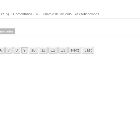
(1315)
/
Comentarios (0)
/
Puntaje del artículo: Sin calificaciones
anidades
6
7
8
9
10
11
12
13
Next
Last