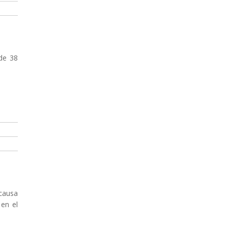
 de 38
 causa
 en el