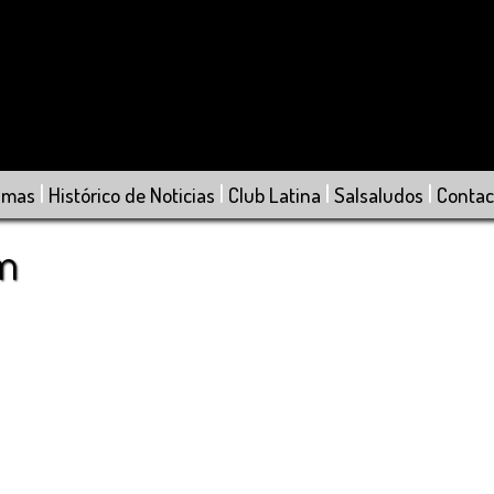
|
|
|
|
amas
Histórico de Noticias
Club Latina
Salsaludos
Contac
om