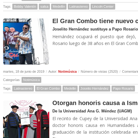
Tags:
Bobby Valentín
salsa
Medellín
Latinastereo
Lincoln Center
El Gran Combo tiene nuevo 
Joselito Hernández sustituye a Papo Rosario
Hernández ocupará el puesto que dejó, 
Rosario luego de 38 años en El Gran Combo
martes, 18 de junio de 2019
/
Autor:
Notimúsica
/
Número de vistas (2520)
/
Comentari
Categorías:
Notimúsica
Tags:
Latinastereo
El Gran Combo
Medellin
Joseito Hernández
Papo Rosario
Otorgan honoris causa a Ism
De la Universidad Ana G. Méndez (UAGM)
El recinto de Cupey de la Universidad A
doctor honoris causa en Humanidades 
graduación de la institución celebrada 