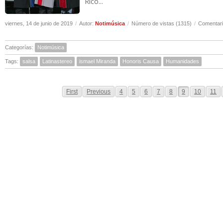
Rico...
viernes, 14 de junio de 2019
/
Autor:
Notimúsica
/
Número de vistas (1315)
/
Comentari
Categorías:
Notimúsica
Tags:
salsa
Latinastereo
ismael Miranda
Honoris Causa
Humanidades
First
Previous
4
5
6
7
8
9
10
11