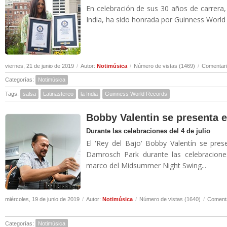
En celebración de sus 30 años de carrera,
India, ha sido honrada por Guinness World 
viernes, 21 de junio de 2019
/
Autor:
Notimúsica
/
Número de vistas (1469)
/
Comentari
Categorías:
Notimúsica
Tags:
salsa
Latinastereo
la India
Guinness World Records
Bobby Valentin se presenta e
Durante las celebraciones del 4 de julio
El 'Rey del Bajo' Bobby Valentín se pre
Damrosch Park durante las celebracione
marco del Midsummer Night Swing...
miércoles, 19 de junio de 2019
/
Autor:
Notimúsica
/
Número de vistas (1640)
/
Comenta
Categorías:
Notimúsica