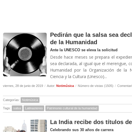
Pedirán que la salsa sea dec
de la Humanidad
Ante la UNESCO se eleva la solicitud
Desde hace meses se prepara el expedien
sea declarada, al igual que el merengue, c
Humanidad por la Organización de la N
Ciencia y la Cultura (Unesco)...
viernes, 28 de junio de 2019
/
Autor:
Notimúsica
/
Número de vistas (1505)
/
Comentari
Categorías:
Notimúsica
Tags:
salsa
Latinastereo
Patrimonio cultural de la humanidad
La India recibe dos títulos 
Celebrando sus 30 años de carrera