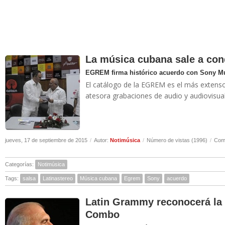
La música cubana sale a con
EGREM firma histórico acuerdo con Sony M
El catálogo de la EGREM es el más extens
atesora grabaciones de audio y audiovisual
jueves, 17 de septiembre de 2015
/
Autor:
Notimúsica
/
Número de vistas (1996)
/
Come
Categorías:
Notimúsica
Tags:
salsa
Latinastereo
Música cubana
Egrem
Sony
acuerdo
Latin Grammy reconocerá la 
Combo