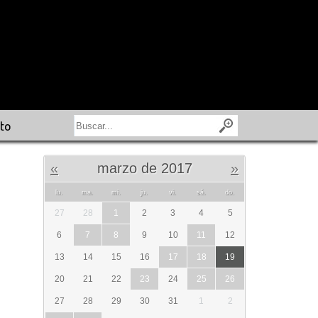
to
«
marzo de 2017
»
lu.
ma.
mi.
ju.
vi.
sá.
do.
27
28
1
2
3
4
5
6
7
8
9
10
11
12
13
14
15
16
17
18
19
20
21
22
23
24
25
26
27
28
29
30
31
1
2