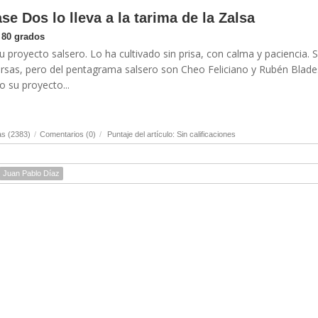
se Dos lo lleva a la tarima de la Zalsa
 80 grados
u proyecto salsero. Lo ha cultivado sin prisa, con calma y paciencia. 
ersas, pero del pentagrama salsero son Cheo Feliciano y Rubén Blade
 su proyecto...
as (2383)
/
Comentarios (0)
/
Puntaje del artículo: Sin calificaciones
Juan Pablo Díaz