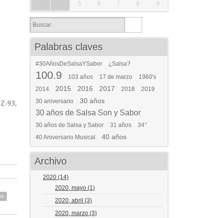
3
4
5
6
7
8
9
Palabras claves
#30AñosDeSalsaYSabor
¿Salsa?
100.9
103 años
17 de marzo
1960's
2015
2016
2017
2014
2018
2019
30 años
30 aniversario
 Z-93,
30 años de Salsa Son y Sabor
30 años de Salsa y Sabor
31 años
34°
40 años
40 Aniversario Musical
Archivo
2020
(14)
2020, mayo
(1)
os
2020, abril
(3)
2020, marzo
(3)