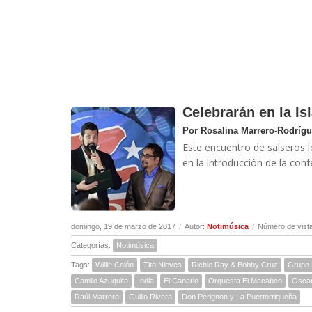
Celebrarán en la Isl
Por Rosalina Marrero-Rodríg
Este encuentro de salseros 
en la introducción de la conf
domingo, 19 de marzo de 2017
/
Autor:
Notimúsica
/
Número de vist
Categorías:
Notimúsica
Tags:
Willie Colón
Tito Nieves
Richie Ray & Bobby Cruz
Grupo 
Camilo Azuquita
India
El Canario
Orquesta El Macabeo
Oscar
Raúl Marrero
Guillo Rivera
Don Perignon y La Puertorriqueña