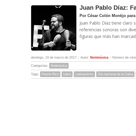
Juan Pablo Díaz: Fa
Por César Colón Montijo para
Juan Pablo Díaz tiene claro s
referencias sonoras son div
figuras que más han marcado
domingo, 19 de marzo de 2017
/
Autor:
Notimúsica
/
Número de vist
Categorías:
Notimúsica
Tags:
Puerto Rico
salsa
Latinastereo
Día nacional de la Zalsa