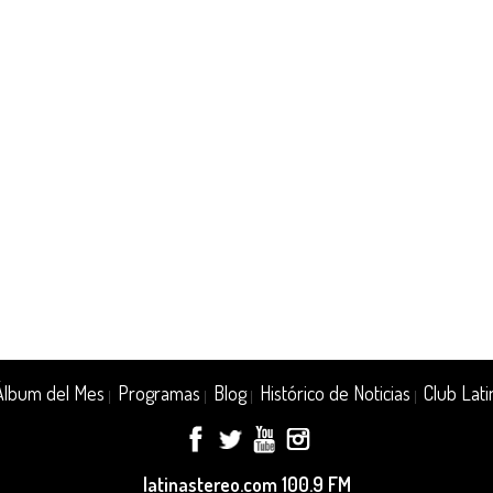
Álbum del Mes
Programas
Blog
Histórico de Noticias
Club Lati
|
|
|
|
latinastereo.com 100.9 FM