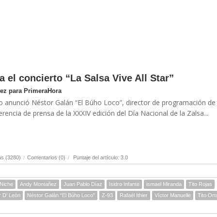
a el concierto “La Salsa Vive All Star”
uez para PrimeraHora
lo anunció Néstor Galán “El Búho Loco”, director de programación de
erencia de prensa de la XXXIV edición del Día Nacional de la Zalsa...
as (3280)
/
Comentarios (0)
/
Puntaje del artículo: 3.0
Niche
Andy Montañez
Juan Pablo Díaz
Isidro Infante
ismael Miranda
Tito Rojas
 D’ León
Néstor Galán “El Búho Loco”
Z-93
Rafaél Ithier
Víctor Manuelle
Tito Ort