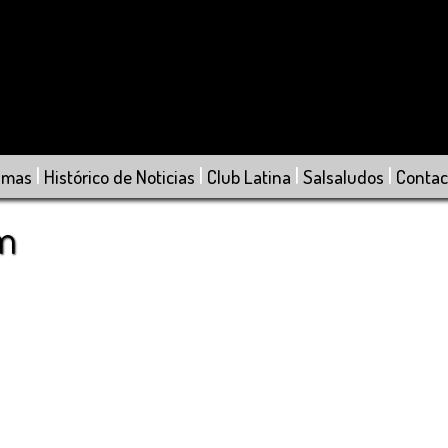
|
|
|
|
amas
Histórico de Noticias
Club Latina
Salsaludos
Contac
om