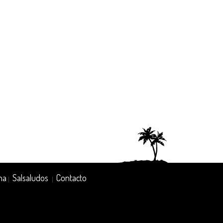
na
Salsaludos
Contacto
|
|