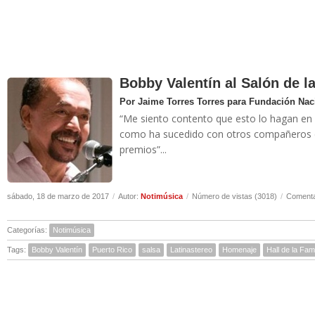
Bobby Valentín al Salón de l
Por Jaime Torres Torres para Fundación Naci
“Me siento contento que esto lo hagan en 
como ha sucedido con otros compañeros de
premios”...
sábado, 18 de marzo de 2017
/
Autor:
Notimúsica
/
Número de vistas (3018)
/
Comenta
Categorías:
Notimúsica
Tags:
Bobby Valentín
Puerto Rico
salsa
Latinastereo
Homenaje
Hall de la Fa