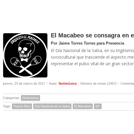
El Macabeo se consagra en el
Por Jaime Torres Torres para Presencia
El Día Nacional de la Salsa, en su trigésim
sociocultural que trasciende el aspecto me
representar el pulso vital de un gran sector
jueves, 23 de marzo de 2017
/
Autor:
Notimúsica
/
Número de vistas (2457)
/
Comentar
Categorías:
Notimúsica
Tags:
Puerto Rico
Día Nacional de la Salsa
El Macabeo
34°