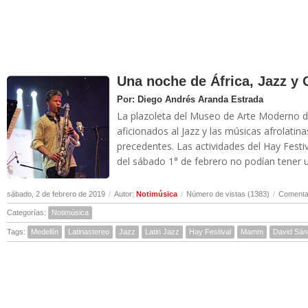
Una noche de África, Jazz y 
Por: Diego Andrés Aranda Estrada
La plazoleta del Museo de Arte Moderno de
aficionados al Jazz y las músicas afrolatin
precedentes. Las actividades del Hay Festiv
del sábado 1° de febrero no podían tener u
sábado, 2 de febrero de 2019
/
Autor:
Notimúsica
/
Número de vistas (1383)
/
Comentar
Categorías:
Notimúsica
Tags:
Medellín
Latinastereo
Jazz
Latin Jazz
Hay Festival
Mamm
David Sá