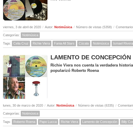
viernes, 3 de abril de 2020
/
Autor:
Notimúsica
/
Número de vistas (5358)
/
Comentarios
Categorías:
Notimúsica
Tags:
Celia Cruz
Richie Viera
Fania All Stars
Cúcala
Notimúsica
Ismael Rivera
LAMENTO DE CONCEPCIÓN ( Hi
Richie Viera nos cuenta la verdadera histor
popularizó Roberto Roena
lunes, 30 de marzo de 2020
/
Autor:
Notimúsica
/
Número de vistas (6335)
/
Comentari
Categorías:
Notimúsica
Tags:
Roberto Roena
Papo Lucca
Richie Viera
Lamento de Concepción
Billy C