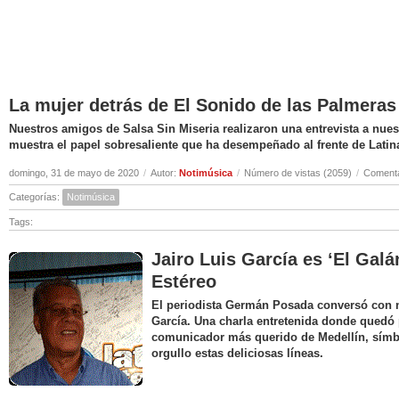
La mujer detrás de El Sonido de las Palmeras
Nuestros amigos de Salsa Sin Miseria realizaron una entrevista a nuest
muestra el papel sobresaliente que ha desempeñado al frente de Latin
domingo, 31 de mayo de 2020
/
Autor:
Notimúsica
/
Número de vistas (2059)
/
Comenta
Categorías:
Notimúsica
Tags:
Jairo Luis García es ‘El Galá
Estéreo
El periodista Germán Posada conversó con nu
García. Una charla entretenida donde quedó 
comunicador más querido de Medellín, símbo
orgullo estas deliciosas líneas.