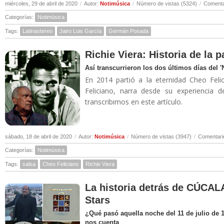
miércoles, 29 de abril de 2020
/
Autor:
Notimúsica
/
Número de vistas (5324)
/
Comenta
Categorías:
Notimúsica
Tags:
Latinastereo
Jairo Luis García
Germán Posada
Richie Viera: Historia de la 
Así transcurrieron los dos últimos días del 
En 2014 partió a la eternidad Cheo Felic
Feliciano, narra desde su experiencia 
transcribimos en este artículo.
sábado, 18 de abril de 2020
/
Autor:
Notimúsica
/
Número de vistas (3947)
/
Comentari
Categorías:
Notimúsica
Tags:
salsa
Cheo Feliciano
Richie Viera
La historia detrás de CÚCALA
Stars
¿Qué pasó aquella noche del 11 de julio de 
nos cuenta