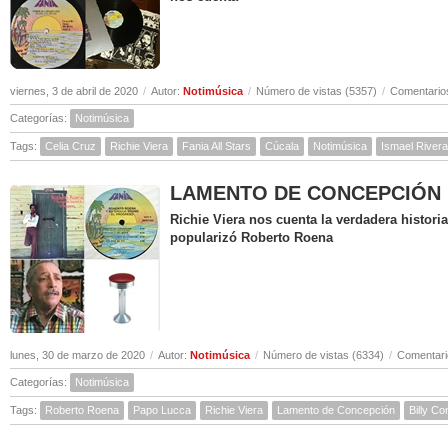
viernes, 3 de abril de 2020
/
Autor:
Notimúsica
/
Número de vistas (5357)
/
Comentarios
Categorías:
Notimúsica
Tags:
Celia Cruz
Richie Viera
Fania All Stars
Cúcala
Notimúsica
Ismael Rivera
LAMENTO DE CONCEPCIÓN ( Hi
Richie Viera nos cuenta la verdadera histor
popularizó Roberto Roena
lunes, 30 de marzo de 2020
/
Autor:
Notimúsica
/
Número de vistas (6334)
/
Comentari
Categorías:
Notimúsica
Tags:
Roberto Roena
Papo Lucca
Richie Viera
Lamento de Concepción
Billy C