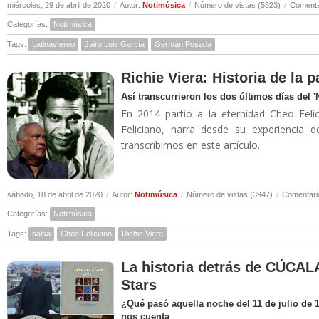
miércoles, 29 de abril de 2020
/
Autor:
Notimúsica
/
Número de vistas (5323)
/
Comenta
Categorías:
Notimúsica
Tags:
Latinastereo
Jairo Luis García
Germán Posada
Richie Viera: Historia de la 
Así transcurrieron los dos últimos días del 
En 2014 partió a la eternidad Cheo Felic
Feliciano, narra desde su experiencia 
transcribimos en este artículo.
sábado, 18 de abril de 2020
/
Autor:
Notimúsica
/
Número de vistas (3947)
/
Comentari
Categorías:
Notimúsica
Tags:
salsa
Cheo Feliciano
Richie Viera
La historia detrás de CÚCALA
Stars
¿Qué pasó aquella noche del 11 de julio de 
nos cuenta