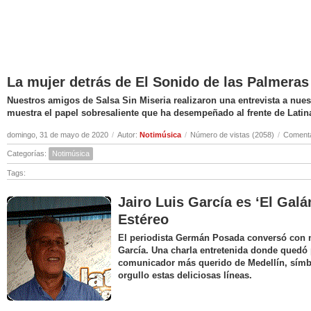
La mujer detrás de El Sonido de las Palmeras
Nuestros amigos de Salsa Sin Miseria realizaron una entrevista a nuest
muestra el papel sobresaliente que ha desempeñado al frente de Latin
domingo, 31 de mayo de 2020
/
Autor:
Notimúsica
/
Número de vistas (2058)
/
Comenta
Categorías:
Notimúsica
Tags:
Jairo Luis García es ‘El Galá
Estéreo
El periodista Germán Posada conversó con nu
García. Una charla entretenida donde quedó 
comunicador más querido de Medellín, símbo
orgullo estas deliciosas líneas.