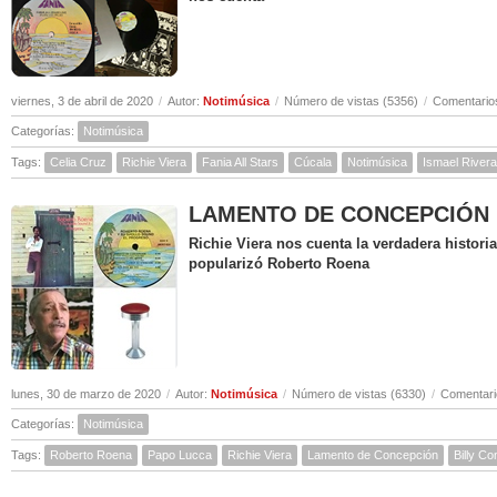
viernes, 3 de abril de 2020
/
Autor:
Notimúsica
/
Número de vistas (5356)
/
Comentarios
Categorías:
Notimúsica
Tags:
Celia Cruz
Richie Viera
Fania All Stars
Cúcala
Notimúsica
Ismael Rivera
LAMENTO DE CONCEPCIÓN ( Hi
Richie Viera nos cuenta la verdadera histor
popularizó Roberto Roena
lunes, 30 de marzo de 2020
/
Autor:
Notimúsica
/
Número de vistas (6330)
/
Comentari
Categorías:
Notimúsica
Tags:
Roberto Roena
Papo Lucca
Richie Viera
Lamento de Concepción
Billy C