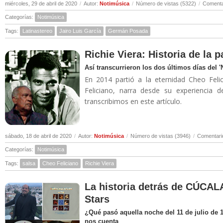
miércoles, 29 de abril de 2020
/
Autor:
Notimúsica
/
Número de vistas (5322)
/
Comenta
Categorías:
Notimúsica
Tags:
Latinastereo
Jairo Luis García
Germán Posada
Richie Viera: Historia de la 
Así transcurrieron los dos últimos días del 
En 2014 partió a la eternidad Cheo Felic
Feliciano, narra desde su experiencia 
transcribimos en este artículo.
sábado, 18 de abril de 2020
/
Autor:
Notimúsica
/
Número de vistas (3946)
/
Comentari
Categorías:
Notimúsica
Tags:
salsa
Cheo Feliciano
Richie Viera
La historia detrás de CÚCALA
Stars
¿Qué pasó aquella noche del 11 de julio de 
nos cuenta