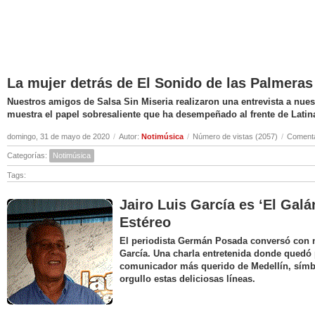
La mujer detrás de El Sonido de las Palmeras
Nuestros amigos de Salsa Sin Miseria realizaron una entrevista a nuest
muestra el papel sobresaliente que ha desempeñado al frente de Latin
domingo, 31 de mayo de 2020
/
Autor:
Notimúsica
/
Número de vistas (2057)
/
Comenta
Categorías:
Notimúsica
Tags:
Jairo Luis García es ‘El Galá
Estéreo
El periodista Germán Posada conversó con nu
García. Una charla entretenida donde quedó 
comunicador más querido de Medellín, símbo
orgullo estas deliciosas líneas.