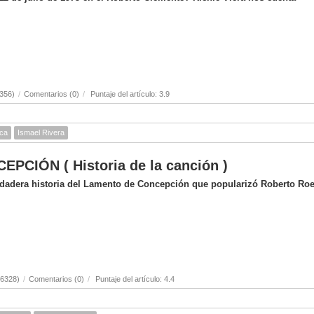
356)
/
Comentarios (0)
/
Puntaje del artículo: 3.9
ica
Ismael Rivera
CIÓN ( Historia de la canción )
erdadera historia del Lamento de Concepción que popularizó Roberto Ro
(6328)
/
Comentarios (0)
/
Puntaje del artículo: 4.4