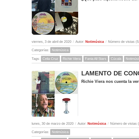
viernes, 3 de abril de 2020
/
Autor:
Notimúsica
/
Número de vistas (5
Categorías:
Notimúsica
Tags:
Celia Cruz
Richie Viera
Fania All Stars
Cúcala
Notimús
LAMENTO DE CONCEP
Richie Viera nos cuenta la v
lunes, 30 de marzo de 2020
/
Autor:
Notimúsica
/
Número de vistas 
Categorías:
Notimúsica