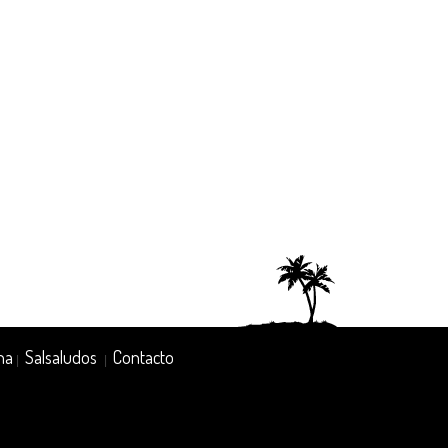
na
Salsaludos
Contacto
|
|