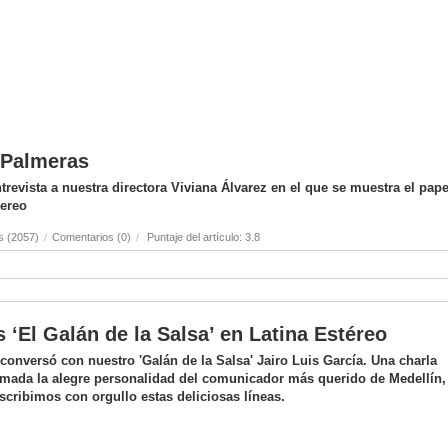
s Palmeras
revista a nuestra directora Viviana Álvarez en el que se muestra el pape
tereo
s (2057)
/
Comentarios (0)
/
Puntaje del artículo: 3.8
s ‘El Galán de la Salsa’ en Latina Estéreo
onversó con nuestro 'Galán de la Salsa' Jairo Luis García. Una charla
mada la alegre personalidad del comunicador más querido de Medellín,
scribimos con orgullo estas deliciosas líneas.