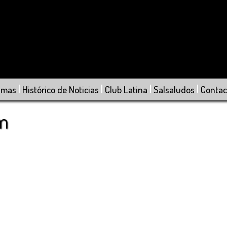
|
|
|
|
amas
Histórico de Noticias
Club Latina
Salsaludos
Contac
om