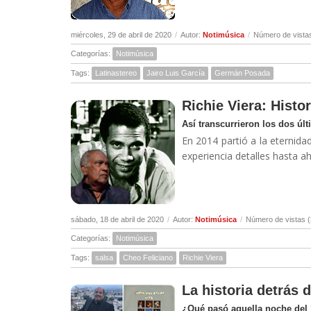
miércoles, 29 de abril de 2020
/
Autor:
Notimúsica
/
Número de vista
Categorías:
Notimúsica
Tags:
Latinastereo
Jairo Luis García
Germán Posada
Richie Viera: Histor
Así transcurrieron los dos úl
En 2014 partió a la eternidad
experiencia detalles hasta a
sábado, 18 de abril de 2020
/
Autor:
Notimúsica
/
Número de vistas 
Categorías:
Notimúsica
Tags:
salsa
Cheo Feliciano
Richie Viera
La historia detrás 
¿Qué pasó aquella noche del 1