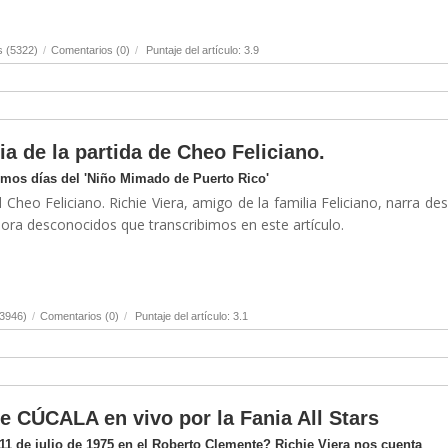
s (5322)
/
Comentarios (0)
/
Puntaje del artículo: 3.9
ia de la partida de Cheo Feliciano.
timos días del 'Niño Mimado de Puerto Rico'
 Cheo Feliciano. Richie Viera, amigo de la familia Feliciano, narra de
hora desconocidos que transcribimos en este artículo.
(3946)
/
Comentarios (0)
/
Puntaje del artículo: 3.1
de CÚCALA en vivo por la Fania All Stars
1 de julio de 1975 en el Roberto Clemente? Richie Viera nos cuenta