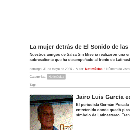
La mujer detrás de El Sonido de la
Nuestros amigos de Salsa Sin Miseria realizaron una ent
sobresaliente que ha desempeñado al frente de Latinas
domingo, 31 de mayo de 2020
/
Autor:
Notimúsica
/
Número de vista
Categorías:
Notimúsica
Tags:
Jairo Luis García e
El periodista Germán Posada c
entretenida donde quedó plas
símbolo de Latinastereo. Tran