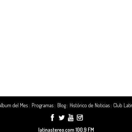
Álbum del Mes
Programas
Blog
Histórico de Noticias
Club Lati
|
|
|
|
latinastereo.com 100.9 FM