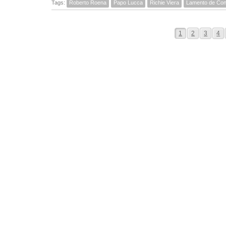
Tags:
Roberto Roena
Papo Lucca
Richie Viera
Lamento de Con
1
2
3
4