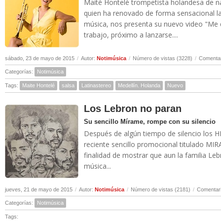
Maité Hontelé trompetista holandesa de n
quien ha renovado de forma sensacional la 
música, nos presenta su nuevo video "Me d
trabajo, próximo a lanzarse....
sábado, 23 de mayo de 2015
/
Autor:
Notimúsica
/
Número de vistas (3228)
/
Comentar
Categorías:
Notimúsica
Tags:
Maite Hontelé
salsa
Latinastereo
Medellín. Holanda
Nuevo
Los Lebron no paran
Su sencillo Mírame, rompe con su silencio
Después de algún tiempo de silencio lo
reciente sencillo promocional titulado MIR
finalidad de mostrar que aun la familia L
música...
jueves, 21 de mayo de 2015
/
Autor:
Notimúsica
/
Número de vistas (2181)
/
Comentari
Categorías:
Notimúsica
Tags: