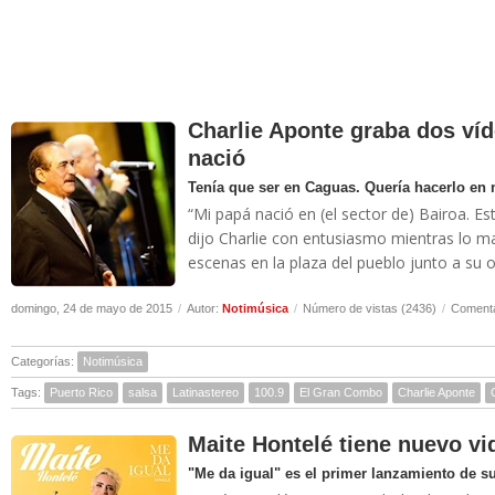
Charlie Aponte graba dos víd
nació
Tenía que ser en Caguas. Quería hacerlo en 
“Mi papá nació en (el sector de) Bairoa. E
dijo Charlie con entusiasmo mientras lo m
escenas en la plaza del pueblo junto a su or
domingo, 24 de mayo de 2015
/
Autor:
Notimúsica
/
Número de vistas (2436)
/
Comenta
Categorías:
Notimúsica
Tags:
Puerto Rico
salsa
Latinastereo
100.9
El Gran Combo
Charlie Aponte
Maite Hontelé tiene nuevo vi
"Me da igual" es el primer lanzamiento de s