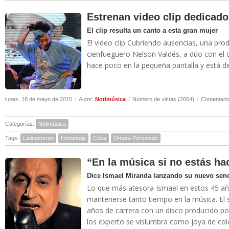
Estrenan video clip dedicad
El clip resulta un canto a esta gran mujer
El video clip Cubriendo ausencias, una pro
cienfueguero Nelson Valdés, a dúo con el 
hace poco en la pequeña pantalla y está d
lunes, 18 de mayo de 2015
/
Autor:
Notimúsica
/
Número de vistas (2064)
/
Comentario
Categorías:
Notimúsica
Tags:
Latinastereo
Homenaje
Cuba
Omara Portuondo
“En la música si no estás hac
Dice Ismael Miranda lanzando su nuevo senc
Lo que más atesora Ismael en estos 45 año
mantenerse tanto tiempo en la música. El 
años de carrera con un disco producido po
los experto se vislumbra como joya de col