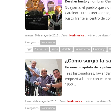
Develan busto y nombran Cen
Guayama, el pueblo que vio 
Catalino “Tite” Curet Alonso
busto frente al centro de co
martes, 5 de mayo de 2015
/
Autor:
Notimúsica
/
Número de vistas (
Categorías:
Notimúsica
Tags:
Puerto Rico
salsa
Medellín
Latinastereo
Homenaje
1
¿Cómo surgió la sa
Un nuevo capítulo de la polé
Tres historiadores, Javier S
empezó a llamar con este no
1950....
lunes, 4 de mayo de 2015
/
Autor:
Notimúsica
/
Número de vistas (3
Categorías:
Notimúsica