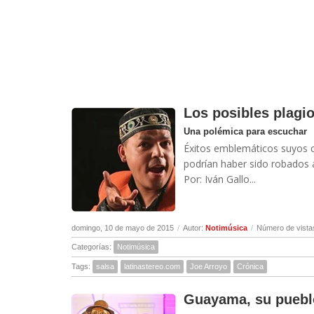
Los posibles plagi
Una polémica para escuchar
Éxitos emblemáticos suyos c
podrían haber sido robados 
Por: Iván Gallo...
domingo, 10 de mayo de 2015
/
Autor:
Notimúsica
/
Número de vista
Categorías:
Notimúsica
Tags:
salsa
latinastereo.com
Joe Arroyo
Crónica
Guayama, su pueblo