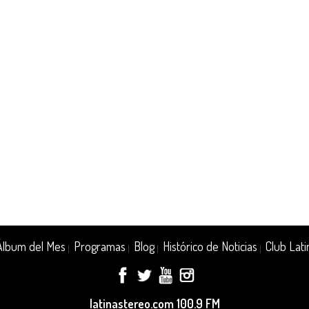
Álbum del Mes
Programas
Blog
Histórico de Noticias
Club Lati
|
|
|
|
latinastereo.com 100.9 FM