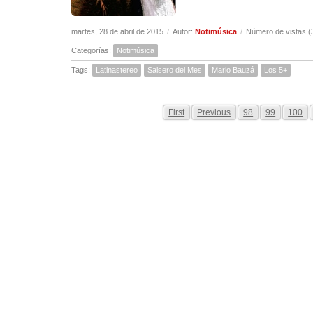
martes, 28 de abril de 2015
/
Autor:
Notimúsica
/
Número de vistas (
Categorías:
Notimúsica
Tags:
Latinastereo
Salsero del Mes
Mario Bauzá
Los 5+
First
Previous
98
99
100