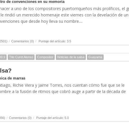
tro de convenciones en su memoria
nacer a uno de los compositores puertorriqueños más prolíficos, el g
, le rindió un merecido homenaje este viernes con la develación de un
nvenciones que desde hoy lleva su nombre....
2501)
/
Comentarios (0)
/
Puntaje del artículo: 3.5
00.9
Tite Curet Alonso
Compositor
Noticias de la salsa
Guayama
lsa?
mica de marras
antiago, Richie Viera y Jaime Torres, nos cuentan cómo fue que se le
mbre a la fusión de ritmos que cobró auge a partir de la década de
456)
/
Comentarios (0)
/
Puntaje del artículo: 5.0