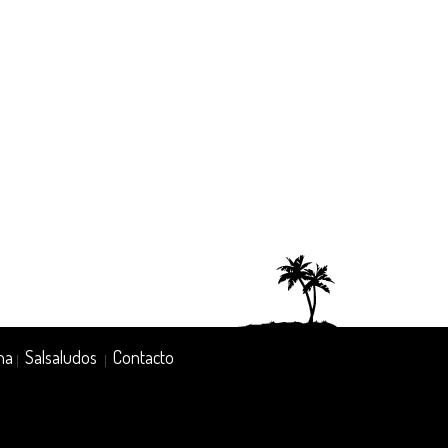
na
Salsaludos
Contacto
|
|