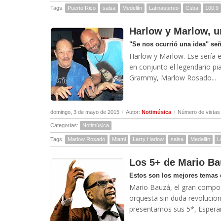
Tags:
Puerto Rico
salsa
Medellín
Latinastereo
Cuba
100.9
Harlow y Marlow, un
"Se nos ocurrió una idea" señ
Harlow y Marlow. Ese sería e
en conjunto el legendario pi
Grammy, Marlow Rosado...
domingo, 3 de mayo de 2015
/
Autor:
Notimúsica
/
Número de vistas
Categorías:
Notimúsica
Tags:
Marlow Rosado
Miami
Larry Harlow
salsa
Medellín
L
Los 5+ de Mario Ba
Estos son los mejores temas 
Mario Bauzá, el gran composit
orquesta sin duda revolucionó
presentamos sus 5*, Esperam