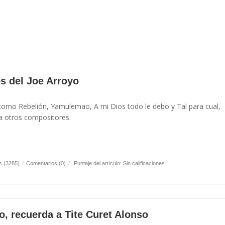
os del Joe Arroyo
omo Rebelión, Yamulemao, A mi Dios todo le debo y Tal para cual,
a otros compositores.
s (3285)
/
Comentarios (0)
/
Puntaje del artículo: Sin calificaciones
, recuerda a Tite Curet Alonso