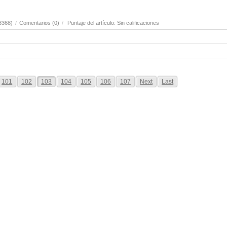
3368)
/
Comentarios (0)
/
Puntaje del artículo: Sin calificaciones
101
102
103
104
105
106
107
Next
Last