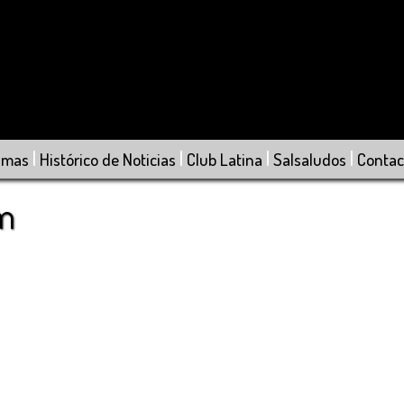
|
|
|
|
amas
Histórico de Noticias
Club Latina
Salsaludos
Contac
om