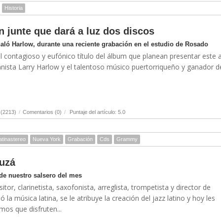
Historia
 junte que dará a luz dos discos
aló Harlow, durante una reciente grabación en el estudio de Rosado
l contagioso y eufónico título del álbum que planean presentar este 
anista Larry Harlow y el talentoso músico puertorriqueño y ganador d
 (2213)
/
Comentarios (0)
/
Puntaje del artículo: 5.0
atinastereo
Nueva York
Grabación
Cds
Grammy
uzá
de nuestro salsero del mes
or, clarinetista, saxofonista, arreglista, trompetista y director de
 la música latina, se le atribuye la creación del jazz latino y hoy les
os que disfruten...