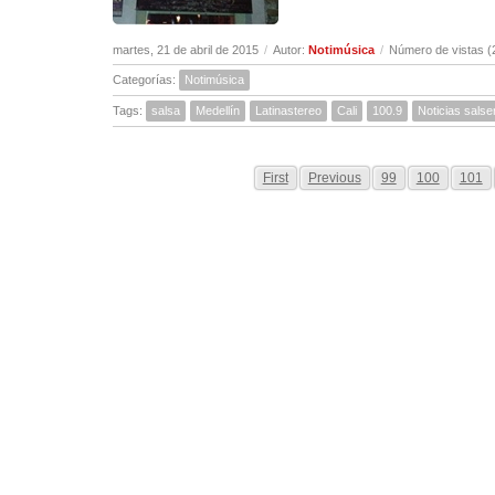
martes, 21 de abril de 2015
/
Autor:
Notimúsica
/
Número de vistas (
Categorías:
Notimúsica
Tags:
salsa
Medellín
Latinastereo
Cali
100.9
Noticias salse
First
Previous
99
100
101