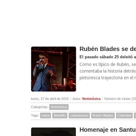
Rubén Blades se de
El pasado sábado 25 deleitó 
Como es típico de Rubén, se 
comentaba la historia detrás
pintoresca trayectoria en el 
lunes, 27 de abril de 2015
/
Autor:
Notimúsica
/
Número de vistas (3
Categorías:
Notimúsica
Tags:
salsa
Medellín
Latinastereo
Ruben Blades
Colombia
Homenaje en Santur