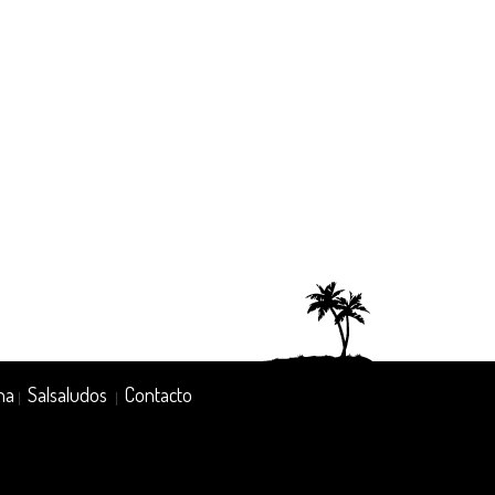
na
Salsaludos
Contacto
|
|