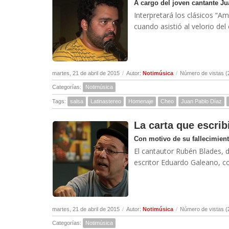
A cargo del joven cantante J
Interpretará los clásicos “A
cuando asistió al velorio del 
martes, 21 de abril de 2015
/
Autor:
Notimúsica
/
Número de vistas (
Categorías:
Notimúsica
Tags:
salsa
Latinastereo
Homenaje
Cheo
Juan Pablo Díaz
La carta que escri
Con motivo de su fallecimient
El cantautor Rubén Blades, d
escritor Eduardo Galeano, con
martes, 21 de abril de 2015
/
Autor:
Notimúsica
/
Número de vistas (
Categorías:
Notimúsica