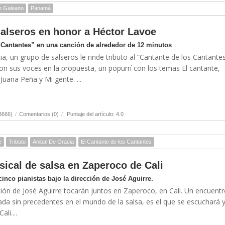
o Galeano
Panamá
salseros en honor a Héctor Lavoe
s Cantantes” en una canción de alrededor de 12 minutos
a, un grupo de salseros le rinde tributo al “Cantante de los Cantantes
on sus voces en la propuesta, un popurrí con los temas El cantante,
Juana Peña y Mi gente. ...
3666)
/
Comentarios (0)
/
Puntaje del artículo: 4.0
e
Tributo
Anibal De Gracia
El Cantante de los Cantantes
ical de salsa en Zaperoco de Cali
cinco pianistas bajo la dirección de José Aguirre.
cción de José Aguirre tocarán juntos en Zaperoco, en Cali. Un encuentr
da sin precedentes en el mundo de la salsa, es el que se escuchará y
li....