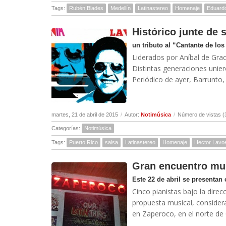
Tags:
Rubén Blades
Medellín
Latinastereo
Homenaje
Eduard
Histórico junte de 
un tributo al “Cantante de lo
Liderados por Aníbal de Graci
Distintas generaciones unier
Periódico de ayer, Barrunto, 
martes, 21 de abril de 2015
/
Autor:
Notimúsica
/
Número de vistas (
Categorías:
Notimúsica
Tags:
Puerto Rico
salsa
Latinastereo
Homenaje
Hector Lavo
Gran encuentro mus
Este 22 de abril se presentan 
Cinco pianistas bajo la dire
propuesta musical, considera
en Zaperoco, en el norte de Ca