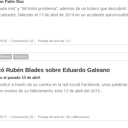
uan Pablo Díaz
mada mía” y “Mi triste problema”, además de un bolero que descubrió
cantante, fallecido el 17 de abril de 2014 en un accidente automovilísti
2533)
/
Comentarios (0)
/
Puntaje del artículo: 4.0
Boleros
Santurce
bió Rubén Blades sobre Eduardo Galeano
o el pasado 13 de abril
edicó a través de su cuenta en la red social Facebook, unas palabras 
 motivo de su fallecimiento este 13 de abril del 2015...
2577)
/
Comentarios (0)
/
Puntaje del artículo: Sin calificaciones