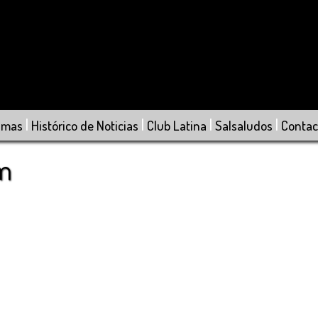
|
|
|
|
amas
Histórico de Noticias
Club Latina
Salsaludos
Contac
om