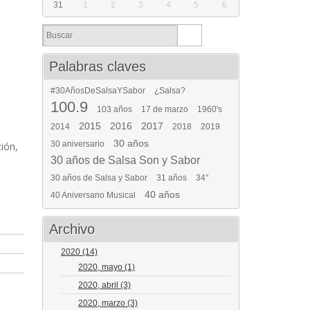
31
1
2
3
4
5
6
Palabras claves
#30AñosDeSalsaYSabor
¿Salsa?
100.9
103 años
17 de marzo
1960's
2015
2016
2017
2014
2018
2019
30 años
30 aniversario
ión,
30 años de Salsa Son y Sabor
30 años de Salsa y Sabor
31 años
34°
40 años
40 Aniversario Musical
Archivo
2020
(14)
2020, mayo
(1)
2020, abril
(3)
2020, marzo
(3)