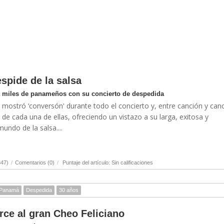
spide de la salsa
a miles de panameños con su concierto de despedida
mostró ‘conversón' durante todo el concierto y, entre canción y canc
 de cada una de ellas, ofreciendo un vistazo a su larga, exitosa y
mundo de la salsa....
347)
/
Comentarios (0)
/
Puntaje del artículo: Sin calificaciones
Panamá
Despedida
30 años
ce al gran Cheo Feliciano