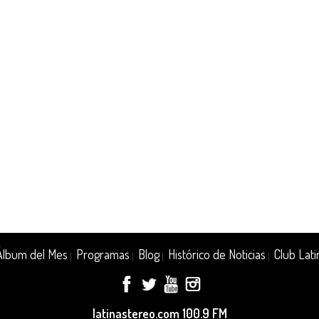
Álbum del Mes
Programas
Blog
Histórico de Noticias
Club Lati
|
|
|
|
latinastereo.com 100.9 FM