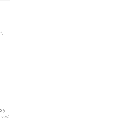
”.
o y
 verá