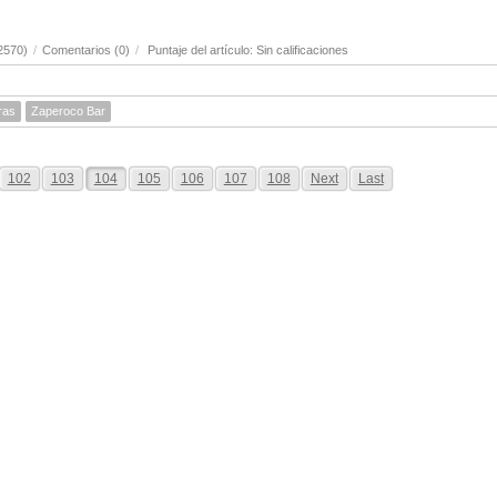
2570)
/
Comentarios (0)
/
Puntaje del artículo: Sin calificaciones
ras
Zaperoco Bar
102
103
104
105
106
107
108
Next
Last