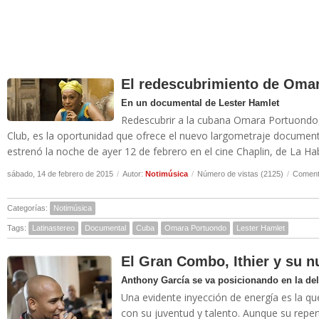
El redescubrimiento de Oma
En un documental de Lester Hamlet
Redescubrir a la cubana Omara Portuondo, 
Club, es la oportunidad que ofrece el nuevo largometraje document
estrenó la noche de ayer 12 de febrero en el cine Chaplin, de La Hab
sábado, 14 de febrero de 2015
/
Autor:
Notimúsica
/
Número de vistas (2125)
/
Comenta
Categorías:
Notimúsica
Tags:
Latinastereo
Documental
Cuba
Omara Portuondo
Lester Hamlet
El Gran Combo, Ithier y su n
Anthony García se va posicionando en la del
Una evidente inyección de energía es la qu
con su juventud y talento. Aunque su reper