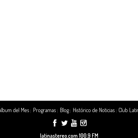
Álbum del Mes
Programas
Blog
Histórico de Noticias
Club Lati
|
|
|
|
latinastereo.com 100.9 FM