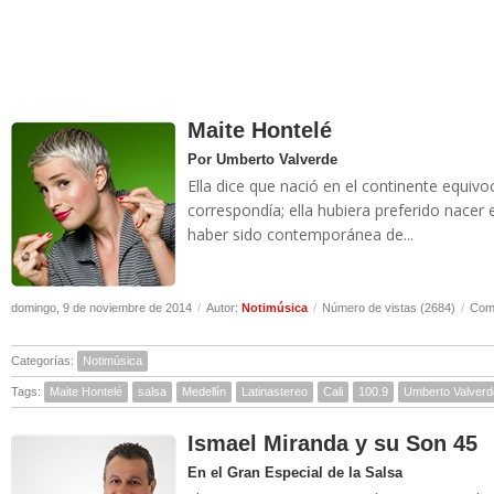
Maite Hontelé
Por Umberto Valverde
Ella dice que nació en el continente equiv
correspondía; ella hubiera preferido nacer 
haber sido contemporánea de...
domingo, 9 de noviembre de 2014
/
Autor:
Notimúsica
/
Número de vistas (2684)
/
Come
Categorías:
Notimúsica
Tags:
Maite Hontelé
salsa
Medellín
Latinastereo
Cali
100.9
Umberto Valverd
Ismael Miranda y su Son 45
En el Gran Especial de la Salsa