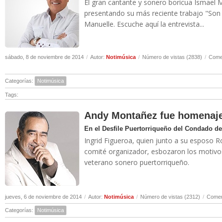
El gran cantante y sonero boricua Ismael 
presentando su más reciente trabajo "Son 
Manuelle. Escuche aquí la entrevista...
sábado, 8 de noviembre de 2014
/
Autor:
Notimúsica
/
Número de vistas (2838)
/
Comen
Categorías:
Notimúsica
Tags:
Andy Montañez fue homenaje
En el Desfile Puertorriqueño del Condado d
Ingrid Figueroa, quien junto a su esposo R
comité organizador, esbozaron los motivos 
veterano sonero puertorriqueño.
jueves, 6 de noviembre de 2014
/
Autor:
Notimúsica
/
Número de vistas (2312)
/
Comen
Categorías:
Notimúsica