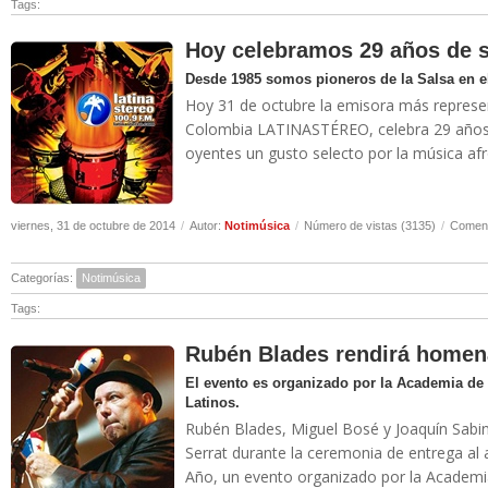
Tags:
Hoy celebramos 29 años de s
Desde 1985 somos pioneros de la Salsa en 
Hoy 31 de octubre la emisora más represen
Colombia LATINASTÉREO, celebra 29 años a
oyentes un gusto selecto por la música afro 
viernes, 31 de octubre de 2014
/
Autor:
Notimúsica
/
Número de vistas (3135)
/
Coment
Categorías:
Notimúsica
Tags:
Rubén Blades rendirá homen
El evento es organizado por la Academia de 
Latinos.
Rubén Blades, Miguel Bosé y Joaquín Sabi
Serrat durante la ceremonia de entrega al 
Año, un evento organizado por la Academia