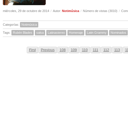
miércoles, 29 de octubre de 2014
/
Autor:
Notimúsica
/
Número de vistas (3010)
/
Come
Categorías:
Notimúsica
Tags:
Rubén Blades
salsa
Latinastereo
Homenaje
Latin Grammy
Nominados
First
Previous
108
109
110
111
112
113
1