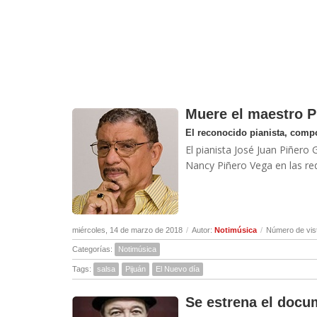
Muere el maestro P
El reconocido pianista, compos
El pianista José Juan Piñero 
Nancy Piñero Vega en las red
miércoles, 14 de marzo de 2018
/
Autor:
Notimúsica
/
Número de vis
Categorías:
Notimúsica
Tags:
salsa
Pijuán
El Nuevo día
Se estrena el docu