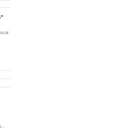
o"
sical
...