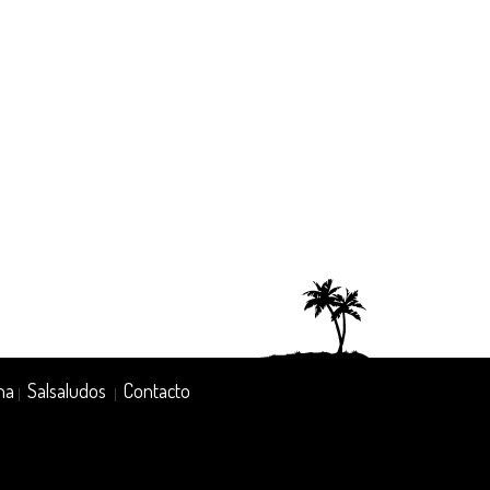
na
Salsaludos
Contacto
|
|