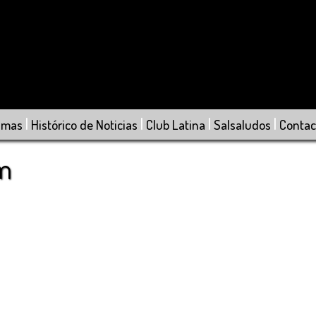
|
|
|
|
amas
Histórico de Noticias
Club Latina
Salsaludos
Contac
om