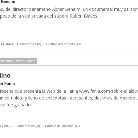
r Benaim
s, del director panameño Abner Benaim, un documental muy person
co de la vida privada del salsero Rubén Blades. ...
s (3442)
/
Comentarios (0)
/
Puntaje del artículo: 4.0
 me llamo Rubén Blades
lino
en Fania
reseña que presenta la web de la Fania www.fania.com sobre el álb
an completo y lleno de anécdotas interesantes, descritas de manera t
ue fue grabado....
s (3048)
/
Comentarios (0)
/
Puntaje del artículo: 4.3