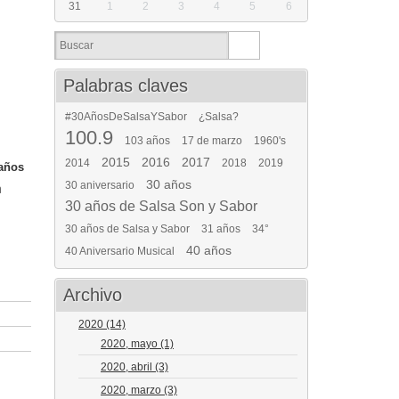
31
1
2
3
4
5
6
Palabras claves
#30AñosDeSalsaYSabor
¿Salsa?
100.9
103 años
17 de marzo
1960's
2015
2016
2017
2014
2018
2019
 años
30 años
30 aniversario
a
30 años de Salsa Son y Sabor
30 años de Salsa y Sabor
31 años
34°
40 años
40 Aniversario Musical
Archivo
2020
(14)
2020, mayo
(1)
2020, abril
(3)
2020, marzo
(3)