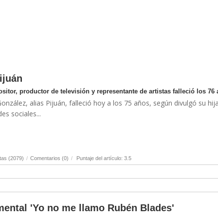
ijuán
itor, productor de televisión y representante de artistas falleció los 76
González, alias Pijuán, falleció hoy a los 75 años, según divulgó su hij
es sociales...
tas (2079)
/
Comentarios (0)
/
Puntaje del artículo: 3.5
mental 'Yo no me llamo Rubén Blades'