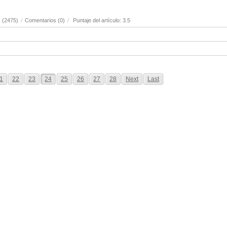
 (2475)
/
Comentarios (0)
/
Puntaje del artículo: 3.5
1
22
23
24
25
26
27
28
Next
Last