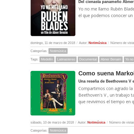
Del cienasta panameño Abne
Yo no me llamo Rubén Blade
el que podemos conocer un po
domingo, 11 de marzo de 2018
/
Autor:
Notimúsica
/
Número de vista
Categorías:
Notimúsica
Tags:
Medellín
Latinastereo
Documental
Abner Benaim
Yo no
Como suena Marko
Una reseña de Beethovens V 
Compartimos con agrado la 
Beethoven's V , un trabajo t
que revivimos el tiempo en q
sábado, 10 de marzo de 2018
/
Autor:
Notimúsica
/
Número de vista
Categorías:
Notimúsica