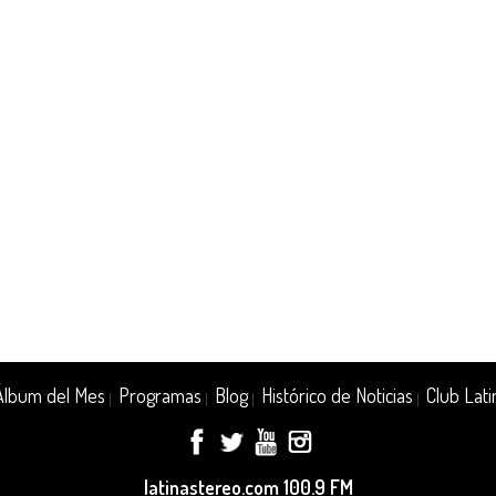
Álbum del Mes
Programas
Blog
Histórico de Noticias
Club Lati
|
|
|
|
latinastereo.com 100.9 FM