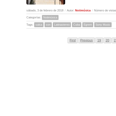
sábado, 3 de febrero de 2018
/
Autor:
Notimúsica
/
Número de vistas
Categorías:
Notimúsica
Tags:
salsa
son
Latinastereo
Cuba
Egrem
Sony Music
First
Previous
19
20
2