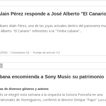
lain Pérez responde a José Alberto "El Canari
ubano Alaín Pérez, una de las joyas actuales dentro del panorama mu
Alberto "El Canario" referentes a la "Timba cubana"...
 (2916)
/
Comentarios (0)
/
Puntaje del artículo: 5.0
ez
ubana encomienda a Sony Music su patrimonio
as de diversos géneros y autores
ilés se integró esta semana a la orquesta la Sonora Ponceña en una
Patronales de Hormigueros, confirmó el director Enrique “Papo” Lucca.