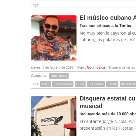
Tags:
El músico cubano A
Tras sus críticas a la Timba
No muy bien le cayeron al c
cubano, las palabras de José 
jueves, 8 de febrero de 2018
/
Autor:
Notimúsica
/
Número de vistas
Categorías:
Notimúsica
Tags:
salsa
Latinastereo
Cuba
El Canario
Timba
Alain Pér
Disquera estatal c
musical
Incluyendo más de 10 000 obr
El cantante Jorge Nicolai Av
presentación en las Fiestas 