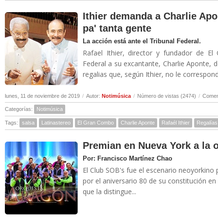
Ithier demanda a Charlie Apo
pa' tanta gente
La acción está ante el Tribunal Federal.
Rafael Ithier, director y fundador de 
Federal a su excantante, Charlie Aponte,
regalias que, según Ithier, no le correspond
lunes, 11 de noviembre de 2019
/
Autor:
Notimúsica
/
Número de vistas (2474)
/
Coment
Categorías:
Notimúsica
Tags:
salsa
Latinastereo
El Gran Combo
Charlie Aponte
Rafaél Ithier
Regalías
Premian en Nueva York a la 
Por: Francisco Martínez Chao
El Club SOB's fue el escenario neoyorkino 
por el aniversario 80 de su constitución en
que la distingue...