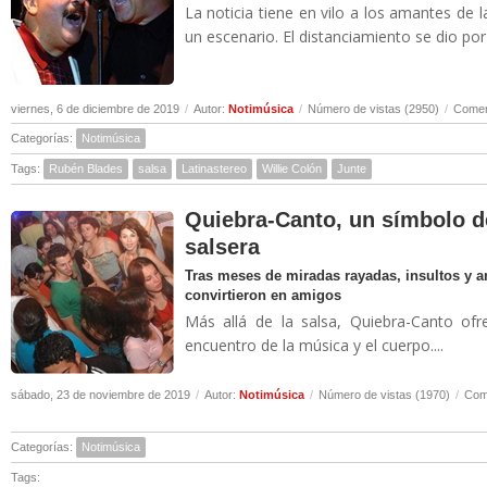
La noticia tiene en vilo a los amantes de 
un escenario. El distanciamiento se dio por u
viernes, 6 de diciembre de 2019
/
Autor:
Notimúsica
/
Número de vistas (2950)
/
Comen
Categorías:
Notimúsica
Tags:
Rubén Blades
salsa
Latinastereo
Willie Colón
Junte
Quiebra-Canto, un símbolo d
salsera
Tras meses de miradas rayadas, insultos y 
convirtieron en amigos
Más allá de la salsa, Quiebra-Canto ofr
encuentro de la música y el cuerpo....
sábado, 23 de noviembre de 2019
/
Autor:
Notimúsica
/
Número de vistas (1970)
/
Come
Categorías:
Notimúsica
Tags: