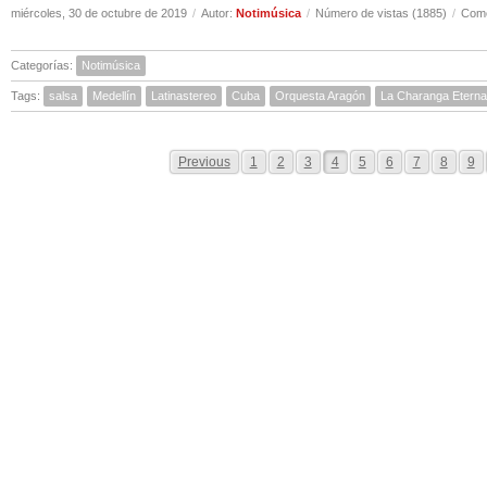
miércoles, 30 de octubre de 2019
/
Autor:
Notimúsica
/
Número de vistas (1885)
/
Come
Categorías:
Notimúsica
Tags:
salsa
Medellín
Latinastereo
Cuba
Orquesta Aragón
La Charanga Eterna
Previous
1
2
3
4
5
6
7
8
9