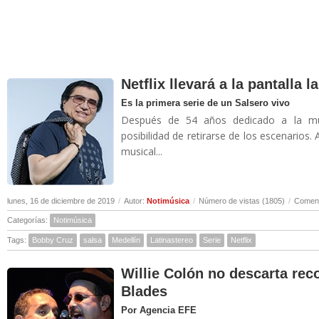
Netflix llevará a la pantalla 
Es la primera serie de un Salsero vivo
Después de 54 años dedicado a la músi
posibilidad de retirarse de los escenarios.
musical...
lunes, 16 de diciembre de 2019
/
Autor:
Notimúsica
/
Número de vistas (1805)
/
Coment
Categorías:
Notimúsica
Tags:
Bobby Cruz
salsa
Medellín
Latinastereo
Serie
Netflix
Willie Colón no descarta rec
Blades
Por Agencia EFE