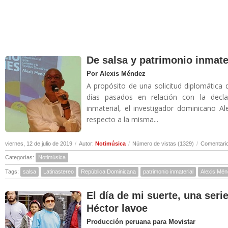
De salsa y patrimonio inmate
Por Alexis Méndez
A propósito de una solicitud diplomática 
días pasados en relación con la decl
inmaterial, el investigador dominicano A
respecto a la misma...
viernes, 12 de julio de 2019
/
Autor:
Notimúsica
/
Número de vistas (1329)
/
Comentario
Categorías:
Notimúsica
Tags:
salsa
Latinastereo
República Dominicana
patrimonio inmaterial
Alexis Mé
El día de mi suerte, una seri
Héctor lavoe
Producción peruana para Movistar