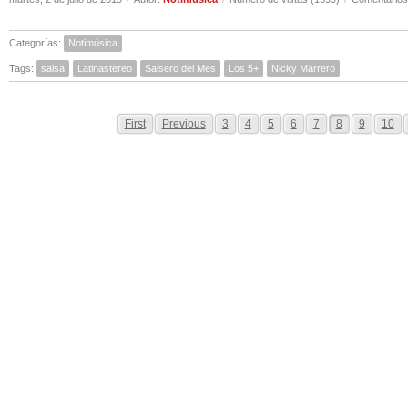
Categorías:
Notimúsica
Tags:
salsa
Latinastereo
Salsero del Mes
Los 5+
Nicky Marrero
First
Previous
3
4
5
6
7
8
9
10