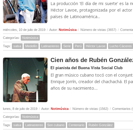
La producción ‘El día de mi suerte’ es la 
Héctor Lavoe, protagonizada por el actor
países de Latinoamérica...
miércoles, 10 de julio de 2019
/
Autor:
Notimúsica
/
Número de vistas (3657)
/
Comentar
Categorías:
Notimúsica
Tags:
salsa
Medellín
Latinastereo
Serie
Perú
Héctor Lavoe
Lucho Cáceres
Cien años de Rubén Gonzále
El pianista del Buena Vista Social Club
El gran músico cubano tocó con el conjunt
Enrique Jorrín, creador del chachachá. El
años de su nacimiento....
lunes, 8 de julio de 2019
/
Autor:
Notimúsica
/
Número de vistas (1562)
/
Comentarios (
Categorías:
Notimúsica
Tags:
salsa
Latinastereo
Son cubano
Centenario
Rubén González