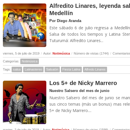
Alfredito Linares, leyenda sa
Medellín
Por Diego Aranda
Este sábado 6 de julio regresa a Medellí
Salsa de todos los tiempos y Latina Ste
Tuturumá: Alfredito Linares...
viernes, 5 de julio de 2019
/
Autor:
Notimúsica
/
Número de vistas (1744)
/
Comentarios
Categorías:
Notimúsica
Tags:
salsa
Latinastereo
Salsatón
Fiesta Latina
Alfredo Linares
Los 5+ de Nicky Marrero
Nuestro Salsero del mes de junio
Nuestro Salsero del mes de junio se man
sus cinco temas (más un bonus) mas relev
5+ de Nicky Marrero....
martes, 2 de julio de 2019
/
Autor:
Notimúsica
/
Número de vistas (1599)
/
Comentarios