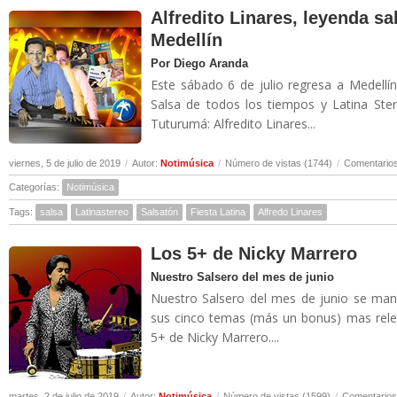
Alfredito Linares, leyenda sa
Medellín
Por Diego Aranda
Este sábado 6 de julio regresa a Medellí
Salsa de todos los tiempos y Latina Ste
Tuturumá: Alfredito Linares...
viernes, 5 de julio de 2019
/
Autor:
Notimúsica
/
Número de vistas (1744)
/
Comentarios
Categorías:
Notimúsica
Tags:
salsa
Latinastereo
Salsatón
Fiesta Latina
Alfredo Linares
Los 5+ de Nicky Marrero
Nuestro Salsero del mes de junio
Nuestro Salsero del mes de junio se man
sus cinco temas (más un bonus) mas relev
5+ de Nicky Marrero....
martes, 2 de julio de 2019
/
Autor:
Notimúsica
/
Número de vistas (1599)
/
Comentarios