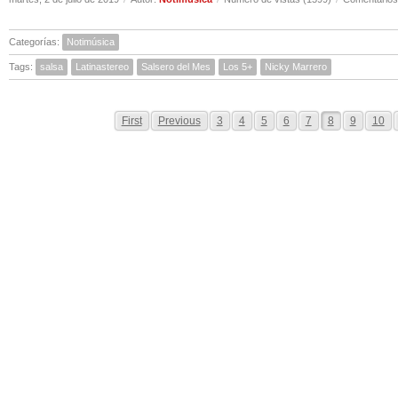
Categorías:
Notimúsica
Tags:
salsa
Latinastereo
Salsero del Mes
Los 5+
Nicky Marrero
First
Previous
3
4
5
6
7
8
9
10