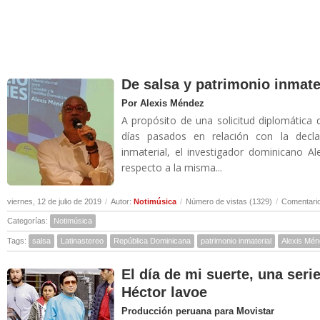
De salsa y patrimonio inmate
Por Alexis Méndez
A propósito de una solicitud diplomática 
días pasados en relación con la decl
inmaterial, el investigador dominicano A
respecto a la misma...
viernes, 12 de julio de 2019
/
Autor:
Notimúsica
/
Número de vistas (1329)
/
Comentario
Categorías:
Notimúsica
Tags:
salsa
Latinastereo
República Dominicana
patrimonio inmaterial
Alexis Mé
El día de mi suerte, una seri
Héctor lavoe
Producción peruana para Movistar