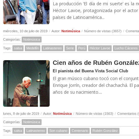
La producción ‘El día de mi suerte’ es la 
Héctor Lavoe, protagonizada por el actor
países de Latinoamérica...
miércoles, 10 de julio de 2019
/
Autor:
Notimúsica
/
Número de vistas (3657)
/
Comentar
Categorías:
Notimúsica
Tags:
salsa
Medellín
Latinastereo
Serie
Perú
Héctor Lavoe
Lucho Cáceres
Cien años de Rubén Gonzále
El pianista del Buena Vista Social Club
El gran músico cubano tocó con el conjunt
Enrique Jorrín, creador del chachachá. El
años de su nacimiento....
lunes, 8 de julio de 2019
/
Autor:
Notimúsica
/
Número de vistas (1563)
/
Comentarios (
Categorías:
Notimúsica
Tags:
salsa
Latinastereo
Son cubano
Centenario
Rubén González