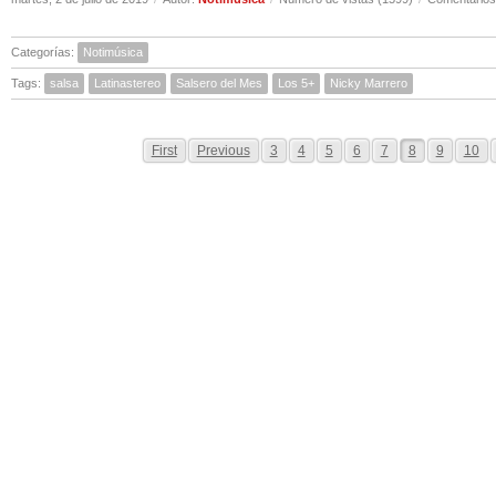
Categorías:
Notimúsica
Tags:
salsa
Latinastereo
Salsero del Mes
Los 5+
Nicky Marrero
First
Previous
3
4
5
6
7
8
9
10