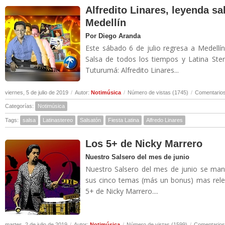
Alfredito Linares, leyenda sa
Medellín
Por Diego Aranda
Este sábado 6 de julio regresa a Medellí
Salsa de todos los tiempos y Latina Ste
Tuturumá: Alfredito Linares...
viernes, 5 de julio de 2019
/
Autor:
Notimúsica
/
Número de vistas (1745)
/
Comentarios
Categorías:
Notimúsica
Tags:
salsa
Latinastereo
Salsatón
Fiesta Latina
Alfredo Linares
Los 5+ de Nicky Marrero
Nuestro Salsero del mes de junio
Nuestro Salsero del mes de junio se man
sus cinco temas (más un bonus) mas relev
5+ de Nicky Marrero....
martes, 2 de julio de 2019
/
Autor:
Notimúsica
/
Número de vistas (1599)
/
Comentarios