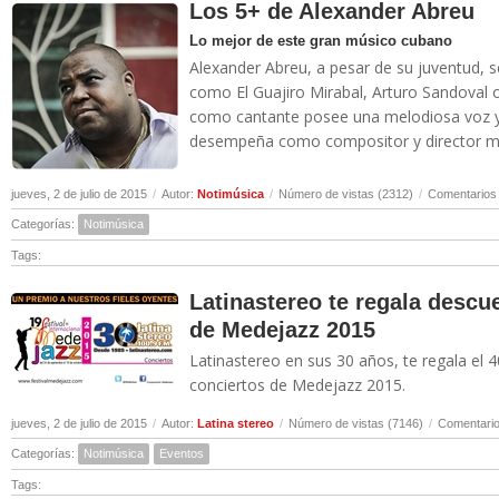
Los 5+ de Alexander Abreu
Lo mejor de este gran músico cubano
Alexander Abreu, a pesar de su juventud, 
como El Guajiro Mirabal, Arturo Sandoval o
como cantante posee una melodiosa voz y
desempeña como compositor y director musi
jueves, 2 de julio de 2015
/
Autor:
Notimúsica
/
Número de vistas (2312)
/
Comentarios 
Categorías:
Notimúsica
Tags:
Latinastereo te regala descu
de Medejazz 2015
Latinastereo en sus 30 años, te regala el 
conciertos de Medejazz 2015.
jueves, 2 de julio de 2015
/
Autor:
Latina stereo
/
Número de vistas (7146)
/
Comentario
Categorías:
Notimúsica
Eventos
Tags: