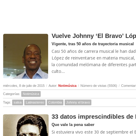
Vuelve Johnny ‘El Bravo’ Ló
Vigente, tras 50 años de trayectoria musical
Casi 50 años de carrera musical le han dado
López de reinventarse en materia musical,
la comunidad melómana de diferentes part
culto....
miércoles, 8 de julio de 2015
/
Autor:
Notimúsica
/
Número de vistas (5506)
/
Comentari
Categorías:
Notimúsica
Tags:
salsa
Latinastereo
Colombia
Johnny el bravo
33 datos imprescindibles de
Que vale la pena saber
Si estuviera vivo este 30 de septiembre el 