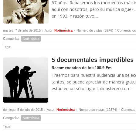
67 años. Repasemos los momentos más imp
aquí con nosotros, pero su música sigue», 
en 1993. Y razón tuvo....
martes, 7 de julio de 2015
/
Autor:
Notimúsica
/
Número de vistas (5276)
/
Comentarios
Categorías:
Notimúsica
Tags:
5 documentales imperdibles
Recomendados de los 100.9 Fm
Traemos para nuestra audiencia una selec
tantos, se puede apreciar de manera gratu
están en un sólo lugar: latinastereo.com...
domingo, 5 de julio de 2015
/
Autor:
Notimúsica
/
Número de vistas (12374)
/
Comentari
Categorías:
Notimúsica
Tags: