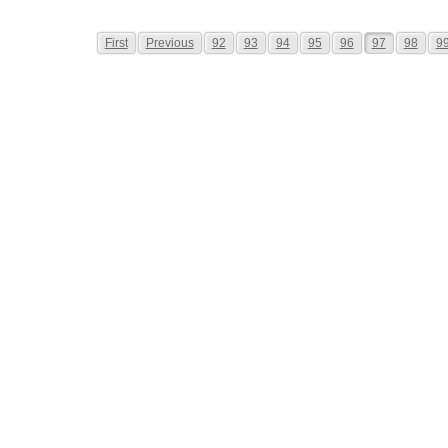
First
Previous
92
93
94
95
96
97
98
9