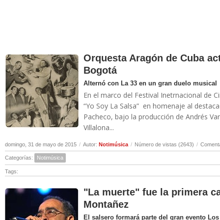
Orquesta Aragón de Cuba act
Bogotá
Alternó con La 33 en un gran duelo musical
En el marco del Festival Inetrnacional de C
“Yo Soy La Salsa” en homenaje al destacado
Pacheco, bajo la producción de Andrés Van
Villalona...
domingo, 31 de mayo de 2015
/
Autor:
Notimúsica
/
Número de vistas (2643)
/
Comenta
Categorías:
Notimúsica
Tags:
"La muerte" fue la primera 
Montañez
El salsero formará parte del gran evento Los