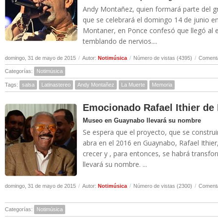
Andy Montañez, quien formará parte del gr
que se celebrará el domingo 14 de junio en
Montaner, en Ponce confesó que llegó al e
temblando de nervios....
domingo, 31 de mayo de 2015
/
Autor:
Notimúsica
/
Número de vistas (4395)
/
Comenta
Categorías:
Notimúsica
Tags:
salsa
Latinastereo
Andy Montañez
La Muerte
Memoria
Emocionado Rafael Ithier de
Museo en Guaynabo llevará su nombre
Se espera que el proyecto, que se construi
abra en el 2016 en Guaynabo, Rafael Ithier,
crecer y , para entonces, se habrá trans
llevará su nombre. ...
domingo, 31 de mayo de 2015
/
Autor:
Notimúsica
/
Número de vistas (2300)
/
Comenta
Categorías:
Notimúsica